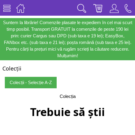
Suntem la librărie! Comenzile plasate le expediem în cel mai scurt
timp posibil. Transport GRATUIT la comenzile de peste 190 lei
prin: curier Cargus sau DPD (sub taxa e 19 lei); EasyBox,
FANbox etc. (sub taxa e 21 lei); poșta română (sub taxa e 25 lei).
Pentru cărți la prețuri mici vă rugăm scrieți la căutare reducere.
Mulțumim!
Colecții
Colecții - Selecție A-Z
Colecția
Trebuie să știi