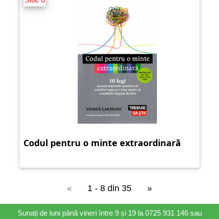
Codul pentru o minte extraordinară
«
1 - 8 din 35
»
Sunați de luni până vineri între 9 și 19 la 0725 931 146 sau