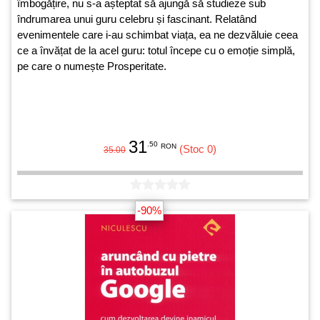
îmbogățire, nu s-a așteptat să ajungă să studieze sub
îndrumarea unui guru celebru și fascinant. Relatând
evenimentele care i-au schimbat viața, ea ne dezvăluie ceea
ce a învățat de la acel guru: totul începe cu o emoție simplă,
pe care o numește Prosperitate.
31
.50
RON
(Stoc 0)
35.00
-90%