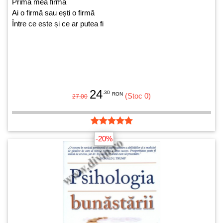
Prima mea firmă
Ai o firmă sau ești o firmă
Între ce este și ce ar putea fi
24
.30
RON
(Stoc 0)
27.00
-20%