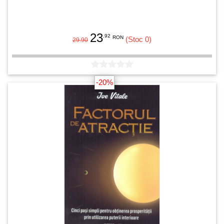
23
.92
RON
(Stoc 0)
29.90
-20%