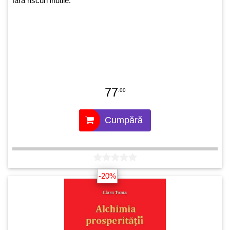
fără riscuri inutile.
77
.00
Cumpără
-20%