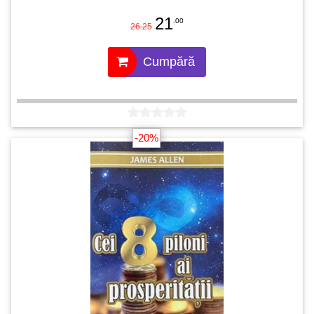
21
.00
26.25
Cumpără
-20%