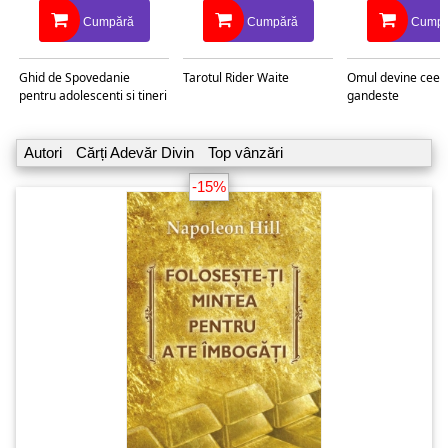
Cumpără
Cumpără
Cumpă
Ghid de Spovedanie
Tarotul Rider Waite
Omul devine ceea
pentru adolescenti si tineri
gandeste
Autori
Cărți Adevăr Divin
Top vânzări
-15%