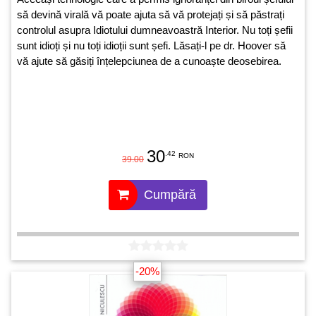
să devină virală vă poate ajuta să vă protejați și să păstrați
controlul asupra Idiotului dumneavoastră Interior. Nu toți șefii
sunt idioți și nu toți idioții sunt șefi. Lăsați-l pe dr. Hoover să
vă ajute să găsiți înțelepciunea de a cunoaște deosebirea.
30
.42
RON
39.00
Cumpără
-20%