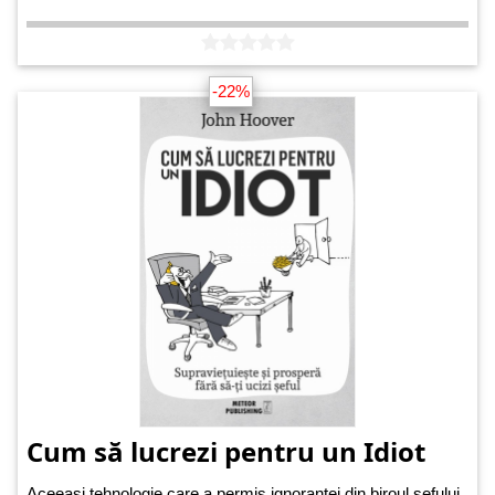
-22%
Cum să lucrezi pentru un Idiot
Aceeași tehnologie care a permis ignoranței din biroul șefului