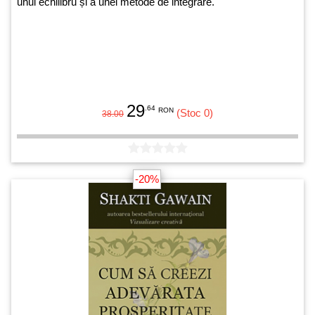
unui echilibru și a unei metode de integrare.
29
.64
RON
(Stoc 0)
38.00
-20%