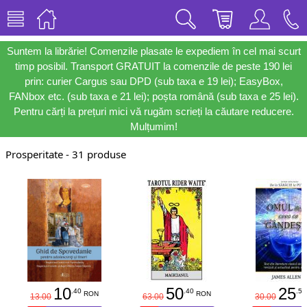
Suntem la librărie! Comenzile plasate le expediem în cel mai scurt
timp posibil. Transport GRATUIT la comenzile de peste 190 lei
prin: curier Cargus sau DPD (sub taxa e 19 lei); EasyBox,
FANbox etc. (sub taxa e 21 lei); poșta română (sub taxa e 25 lei).
Pentru cărți la prețuri mici vă rugăm scrieți la căutare reducere.
Mulțumim!
Prosperitate - 31 produse
10
50
25
.40
.40
.50
RON
RON
13.00
63.00
30.00