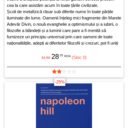
cea la care asistăm acum în toate țările civilizate.
Școli de metafizică răsar sub diferite nume în toate părțile
iluminate din lume. Oamenii înțeleg mici fragmente din Marele
Adevăr Divin, o nouă evanghelie a optimismului și a iubirii, o
filozofie a blândeții și a luminii care pare a fi menită să
furnizeze un principiu universal prin care oameni de toate
naționalitățile, adepți ai diferitelor filozofii și crezuri, pot fi uniți
în scopul îmbunătățirii rasei.
28
.35
RON
(Stoc 0)
31.50
-25%