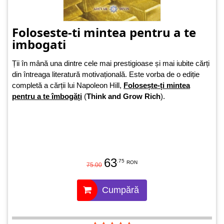
Foloseste-ti mintea pentru a te
imbogati
Ții în mână una dintre cele mai prestigioase și mai iubite cărți
din întreaga literatură motivațională. Este vorba de o ediție
completă a cărții lui Napoleon Hill,
Folosește-ți mintea
pentru a te îmbogăți
(
Think and Grow Rich
).
63
.75
RON
75.00
Cumpără