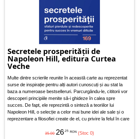
Secretele prosperității de
Napoleon Hill, editura Curtea
Veche
Multe dintre scrierile reunite în această carte au reprezentat
surse de inspirație pentru alți autori cunoscuți și au stat la
baza a numeroase bestselleruri. Parcurgându-le, cititorii vor
descoperi principiile menite să-i ghideze în calea spre
succes. De fapt, ele reprezintă o sinteză a teoriilor lui
Napoleon Hill, o selecție a celor mai bune idei ale sale și o
reprezentare a filosofiei create de el, cu privire la felul în care
orice persoană obișnuită poate obține succesul, dacă își
26
.25
dorește asta cu adevărat.
RON
(Stoc 0)
35.00