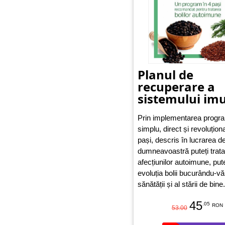
Planul de
recuperare a
sistemului im
Prin implementarea progra
simplu, direct și revoluționa
pași, descris în lucrarea de
dumneavoastră puteți trat
afecțiunilor autoimune, put
evoluția bolii bucurându-vă
sănătății și al stării de bine.
45
.05
RON
53.00