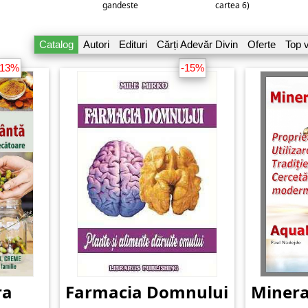
gandeste
cartea 6)
Catalog
Autori
Edituri
Cărți Adevăr Divin
Oferte
Top 
-13%
-15%
ra
Farmacia Domnului
Minera