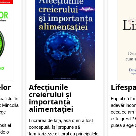
lor
Afecțiunile
Lifesp
creierului și
ialistul în
Faptul că îm
importanța
k Mincolla
adevăr incon
alimentației
ege
ceea ce am f
este greșit?
Lucrarea de față, așa cum a fost
sit el
putea alege d
concepută, își propune să
 de o
familiarizeze cititorul cu principalele