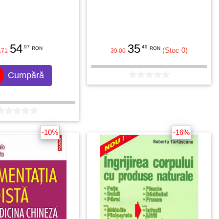
54
35
.97
.49
RON
RON
(Stoc 0)
.71
39.00
Cumpără
-10%
-16%