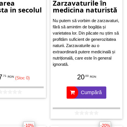
area
Zarzavaturile în
ta in secolul
medicina naturistă
Nu putem să vorbim de zarzavaturi,
fără să amintim de bogăția și
varietatea lor. Din păcate nu știm să
profităm suficient de generozitatea
naturii. Zarzavaturile au o
extraordinară putere medicinală și
nutrițională, care este în general
ignorată.
7
20
.71
.00
RON
RON
(Stoc 0)
Cumpără
-10%
-20%