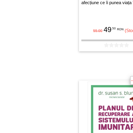
afecțiune ce îi punea viața 
49
.50
RON
(Sto
55.00