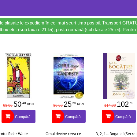
le plasate le expediem în cel mai scurt timp posibil. Transport GRAT
ox etc. (sub taxa e 21 lei); poșta română (sub taxa e 25 lei). Pentru 
50
25
102
.40
.50
.60
RON
RON
63.00
30.00
114.00
Cumpără
Cumpără
Cumpără
rotul Rider Waite
Omul devine ceea ce
3, 2, 1... Bogatie! (Secret