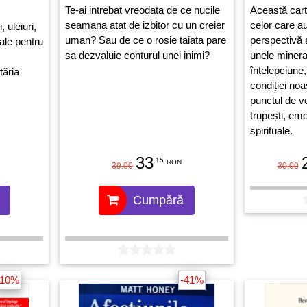
Te-ai intrebat vreodata de ce nucile
Această cart
seamana atat de izbitor cu un creier
celor care a
, uleiuri,
uman? Sau de ce o rosie taiata pare
perspectivă 
ale pentru
sa dezvaluie conturul unei inimi?
unele mineral
înțelepciune,
tăria
condiției noa
punctul de ve
trupești, emo
spirituale.
33
.15
RON
39.00
30.00
Cumpără
-10%
-41%