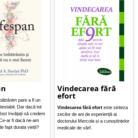
an
Vindecarea fără
efort
bătrânim pare a fi un
testabil. Dar dacă tot
Vindecarea fără efort
este sinteza
ost învățați să credem
zecilor de ani de experiență ai
 Ce-ar fi dacă ne-am
doctorului Mercola și a cunoștințelor
e fapt durata vieții?
medicale de vârf.