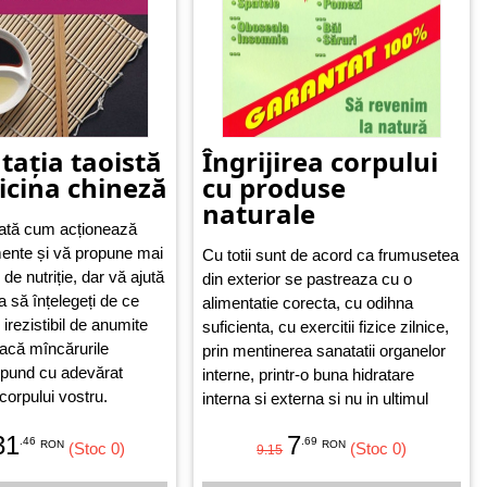
tația taoistă
Îngrijirea corpului
icina chineză
cu produse
naturale
rată cum acționează
imente și vă propune mai
Cu totii sunt de acord ca frumusetea
 de nutriție, dar vă ajută
din exterior se pastreaza cu o
să înțelegeți de ce
alimentatie corecta, cu odihna
 irezistibil de anumite
suficienta, cu exercitii fizice zilnice,
dacă mîncărurile
prin mentinerea sanatatii organelor
spund cu adevărat
interne, printr-o buna hidratare
 corpului vostru.
interna si externa si nu in ultimul
rand, printr-un program de igiena si
31
7
.46
.69
ingrijire corporala corespunzatoare.
RON
RON
(Stoc 0)
(Stoc 0)
9.15