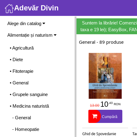
Adevăr Divin
Meniu
Suntem la librărie! Comenzi
Alege din catalog
taxa e 19 lei); EasyBox, FANb
Alimentație și naturism
General - 89 produse
• Agricultură
• Diete
• Fitoterapie
• General
• Grupele sanguine
10
.40
RON
• Medicina naturistă
13.00
Cumpără
- General
- Homeopatie
Ghid de Spovedanie
Ta