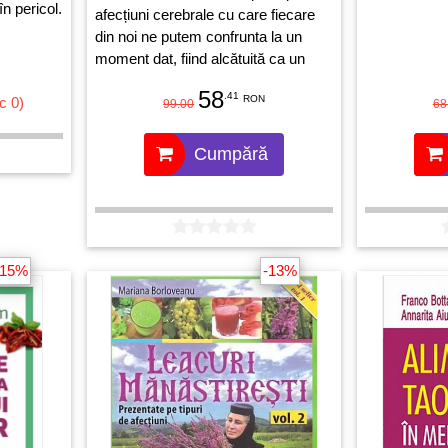
în pericol.
afecțiuni cerebrale cu care fiecare
din noi ne putem confrunta la un
moment dat, fiind alcătuită ca un
ghid pe înțelesul tuturor, prezentând
58
.41
RON
c 0)
atât originea de bază a afecțiunilor
99.00
68
cât și principalele simptome prin
care acestea se pot recunoaște.
Cumpără
-15%
-13%