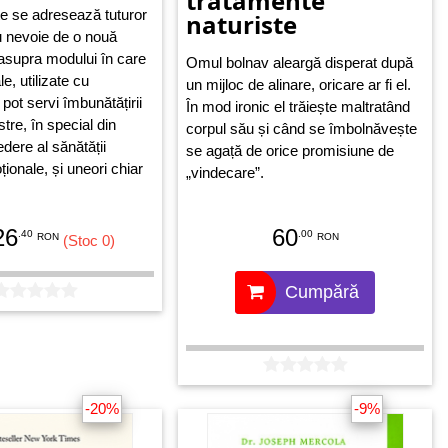
tratamente
e se adresează tuturor
naturiste
u nevoie de o nouă
asupra modului în care
Omul bolnav aleargă disperat după
e, utilizate cu
un mijloc de alinare, oricare ar fi el.
 pot servi îmbunătățirii
În mod ironic el trăiește maltratând
stre, în special din
corpul său și când se îmbolnăvește
dere al sănătății
se agață de orice promisiune de
ționale, și uneori chiar
„vindecare”.
26
60
.40
.00
RON
RON
(Stoc 0)
Cumpără
-20%
-9%