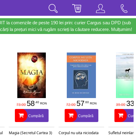
UIT la comenzile de peste 190 lei prin: curier Cargus sau DPD (sub
cărți la prețuri mici vă rugăm scrieți la căutare reducere. Mulțumim!
58
57
33
.40
.60
.
RON
RON
73.00
72.00
39.00
Cumpără
Cumpără
Cum
ul
Magia (Secretul Cartea 3)
Corpul nu uita niciodata
Sufletul neinlant