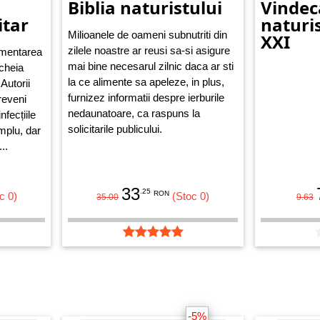
Biblia naturistului
Vindec
itar
naturis
Milioanele de oameni subnutriti din
XXI
zilele noastre ar reusi sa-si asigure
limentarea
mai bine necesarul zilnic daca ar sti
 cheia
la ce alimente sa apeleze, in plus,
 Autorii
furnizez informatii despre ierburile
reveni
nedaunatoare, ca raspuns la
nfecțiile
solicitarile publicului.
mplu, dar
..
33
.25
RON
c 0)
(Stoc 0)
35.00
9.63
-5%