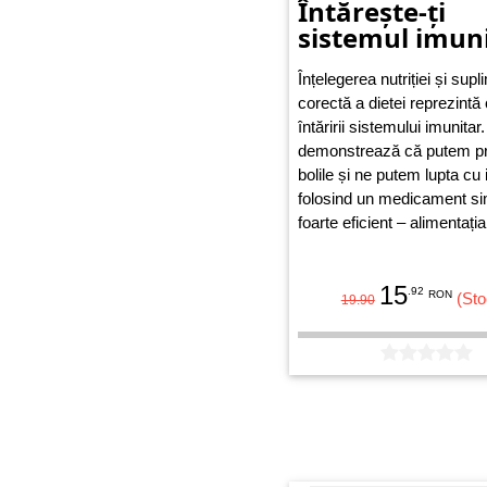
Întărește-ți
sistemul imun
Înțelegerea nutriției și sup
corectă a dietei reprezintă
întăririi sistemului imunitar.
demonstrează că putem p
bolile și ne putem lupta cu i
folosind un medicament si
foarte eficient – alimentația.
15
.92
RON
(Sto
19.90