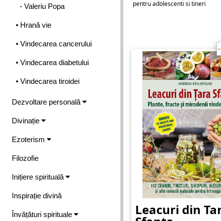
pentru adolescenti si tineri
- Valeriu Popa
• Hrană vie
• Vindecarea cancerului
• Vindecarea diabetului
• Vindecarea tiroidei
Dezvoltare personală
Divinație
Ezoterism
Filozofie
Inițiere spirituală
Inspirație divină
Leacuri din Ta
Învățături spirituale