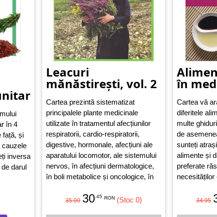
Leacuri
Alimen
mănăstirești, vol. 2
în med
unitar
Cartea prezintă sistematizat
Cartea vă a
principalele plante medicinale
diferitele al
mului
utilizate în tratamentul afecțiunilor
multe ghiduri
r în 4
respiratorii, cardio-respiratorii,
de asemenea 
 față, și
digestive, hormonale, afecțiuni ale
sunteți atrași
a cauzele
aparatului locomotor, ale sistemului
alimente și 
eți inversa
nervos, în afecțiuni dermatologice,
preferate ră
 de darul
în boli metabolice și oncologice, în
necesităților
afecțiuni oftalmologice sau din sfera
30
ORL.
.45
RON
(Stoc 0)
35.00
34.95