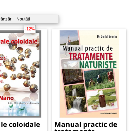
vânzări
Noutăți
-12%
le coloidale
Manual practic de