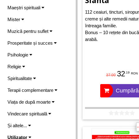
Sfanta
Maeștri spirituali
112 ceaiuri, tincturi, siropuri
creme și alte remedii natur
Mister
întreaga familie.
Muzică pentru suflet
Bonus – 10 rețete din bucă
arabă.
Prosperitate și succes
Psihologie
Religie
32
.19
RON
37.00
Spiritualitate
Terapii complementare
Cumpără
Viața de după moarte
Vindecare spirituală
Și altele...
Utilizator