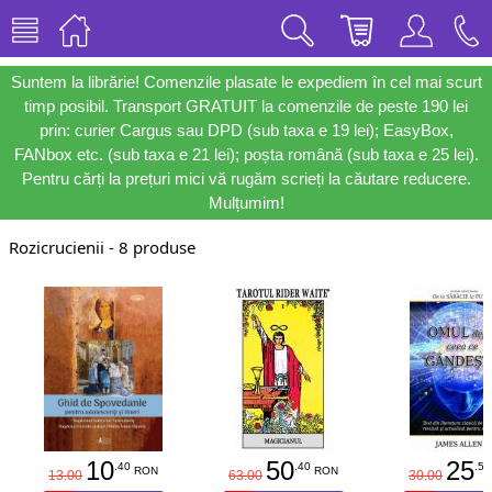
Suntem la librărie! Comenzile plasate le expediem în cel mai scurt
timp posibil. Transport GRATUIT la comenzile de peste 190 lei
prin: curier Cargus sau DPD (sub taxa e 19 lei); EasyBox,
FANbox etc. (sub taxa e 21 lei); poșta română (sub taxa e 25 lei).
Pentru cărți la prețuri mici vă rugăm scrieți la căutare reducere.
Mulțumim!
Rozicrucienii - 8 produse
10
50
25
.40
.40
.50
RON
RON
13.00
63.00
30.00