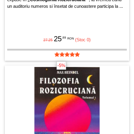
un auditoriu numeros si însetat de cunoastere participa la ...
25
.89
RON
(Stoc 0)
27.25
-5%