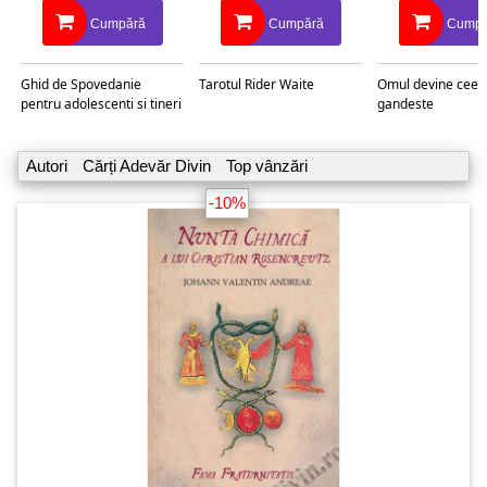
Cumpără
Cumpără
Cumpă
Ghid de Spovedanie
Tarotul Rider Waite
Omul devine ceea
pentru adolescenti si tineri
gandeste
Autori
Cărți Adevăr Divin
Top vânzări
-10%