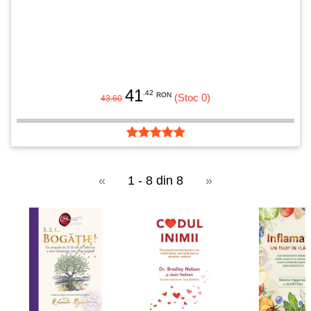
41
.42
RON
(Stoc 0)
43.60
«
1 - 8 din 8
»