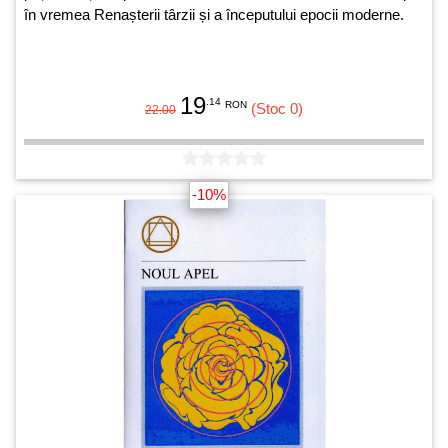
în vremea Renașterii târzii și a începutului epocii moderne.
19
.14
RON
(Stoc 0)
22.00
-10%