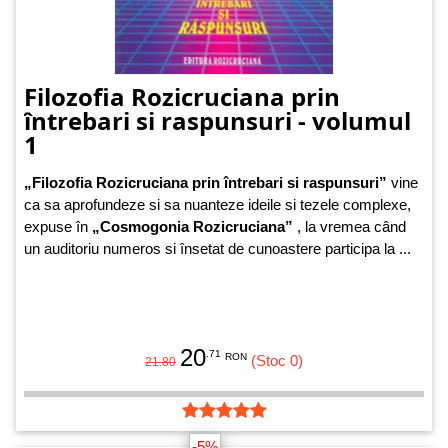
Filozofia Rozicruciana prin
întrebari si raspunsuri - volumul
1
„Filozofia Rozicruciana prin întrebari si raspunsuri”
vine
ca sa aprofundeze si sa nuanteze ideile si tezele complexe,
expuse în
„Cosmogonia Rozicruciana”
, la vremea când
un auditoriu numeros si însetat de cunoastere participa la ...
20
.71
RON
(Stoc 0)
21.80
-5%