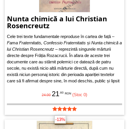
Nunta chimică a lui Christian
Rosencreutz
Cele trei texte fundamentale reproduse în cartea de față –
Fama Fraternitatis, Confessio Fraternitatis
și
Nunta chimică a
lui Christian Rosencreutz
– reprezintă singurele mărturii
directe despre Frăția Rozacrucii. În afara de aceste trei
documente care au stârnit polemici ce datează de patru
secole, nu există nicio altă mărturie directă, după cum nu
există niciun personaj istoric din perioada apariției textelor
care să fi afirmat despre sine, în mod deschis, public și lipsit
de orice îndoială, că ar fi membru al Frăției Rozacrucii.
21
.60
RON
(Stoc 0)
24.00
-13%