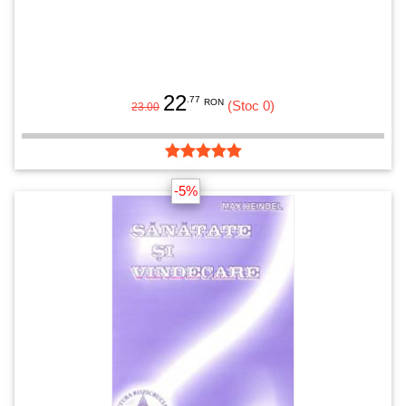
22
.77
RON
(Stoc 0)
23.00
-5%