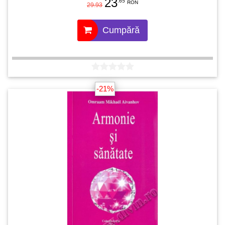
23
.65
RON
29.93
Cumpără
-21%