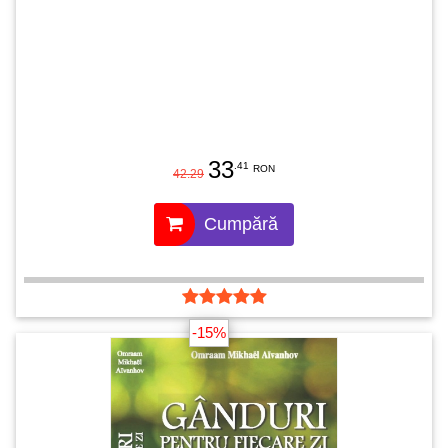
33
.41
RON
42.29
Cumpără
-15%