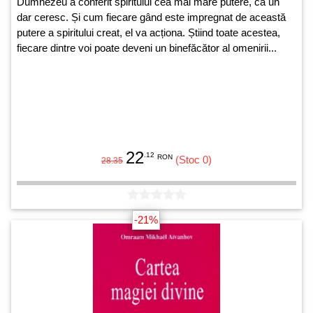
Dumnezeu a conferit spiritului cea mai mare putere, ca un
dar ceresc. Și cum fiecare gând este impregnat de această
putere a spiritului creat, el va acționa. Știind toate acestea,
fiecare dintre voi poate deveni un binefăcător al omenirii...
22
.12
RON
(Stoc 0)
28.35
-21%