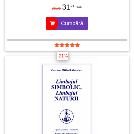
31
.24
RON
36.75
Cumpără
-21%