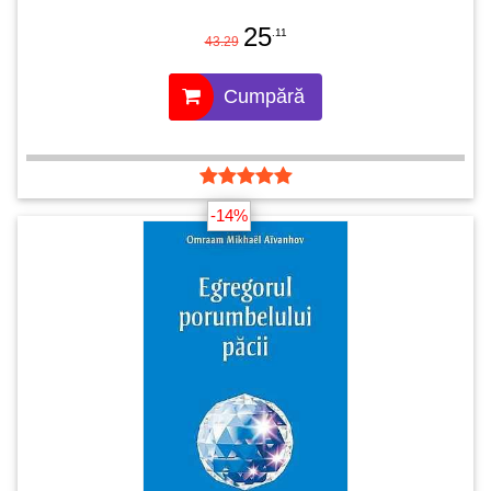
25
.11
43.29
Cumpără
-14%