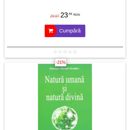
23
.68
RON
29.97
Cumpără
-21%