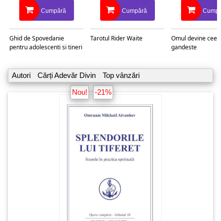
Cumpără
Cumpără
Cumpă
Ghid de Spovedanie
Tarotul Rider Waite
Omul devine ceea
pentru adolescenti si tineri
gandeste
Autori
Cărți Adevăr Divin
Top vânzări
Nou!
-21%