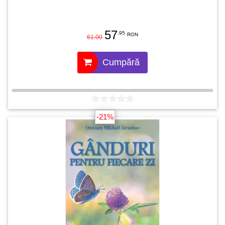
57
.95
RON
61.00
Cumpără
-21%