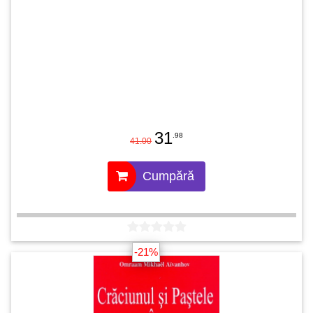
31
.98
41.00
Cumpără
-21%