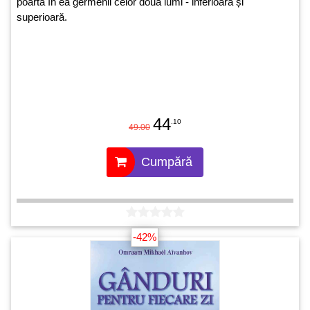
poartă în ea germenii celor două lumi - inferioară și
superioară.
44
.10
49.00
Cumpără
-42%