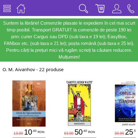
Suntem la librărie! Comenzile plasate le expediem în cel mai scurt
timp posibil. Transport GRATUIT la comenzile de peste 190 lei
prin: curier Cargus sau DPD (sub taxa e 19 lei); EasyBox,
FANbox etc. (sub taxa e 21 lei); poșta română (sub taxa e 25 lei).
Pentru cărți la prețuri mici vă rugăm scrieți la căutare reducere.
Mulțumim!
O. M. Aivanhov - 22 produse
10
50
25
.40
.40
.50
RON
RON
13.00
63.00
30.00