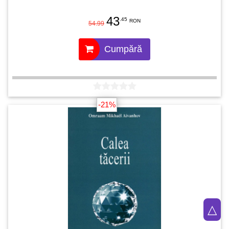
43
.45
RON
54.99
Cumpără
-21%
△