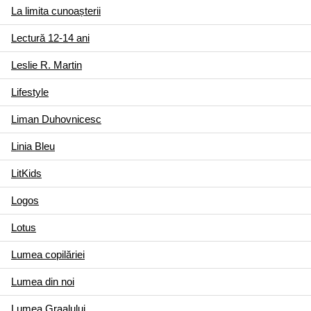
La limita cunoașterii
Lectură 12-14 ani
Leslie R. Martin
Lifestyle
Liman Duhovnicesc
Linia Bleu
LitKids
Logos
Lotus
Lumea copilăriei
Lumea din noi
Lumea Graalului