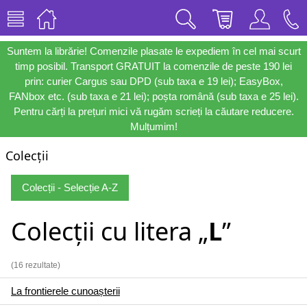
Suntem la librărie! Comenzile plasate le expediem în cel mai scurt
timp posibil. Transport GRATUIT la comenzile de peste 190 lei
prin: curier Cargus sau DPD (sub taxa e 19 lei); EasyBox,
FANbox etc. (sub taxa e 21 lei); poșta română (sub taxa e 25 lei).
Pentru cărți la prețuri mici vă rugăm scrieți la căutare reducere.
Mulțumim!
Colecții
Colecții - Selecție A-Z
Colecții cu litera „
L
”
(16 rezultate)
La frontierele cunoașterii