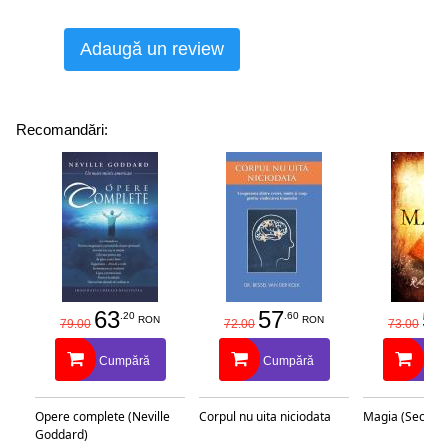
Adaugă un review
Recomandări:
63
57
58
.20
.60
RON
RON
79.00
72.00
73.00
Cumpără
Cumpără
Cu
Opere complete (Neville
Corpul nu uita niciodata
Magia (Secretu
Goddard)