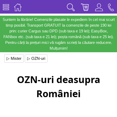
Suntem la librărie! Comenzile plasate le expediem în cel mai scurt
timp posibil. Transport GRATUIT la comenzile de peste 190 lei
prin: curier Cargus sau DPD (sub taxa e 19 lei); EasyBox,
FANbox etc. (sub taxa e 21 lei); poșta română (sub taxa e 25 lei).
Pentru cărți la prețuri mici vă rugăm scrieți la căutare reducere.
Mulțumim!
▷ Mister
▷ OZN-uri
OZN-uri deasupra
României