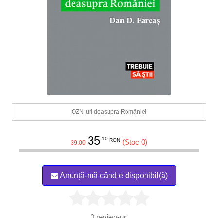
OZN-uri deasupra României
35
.10
RON
(Stoc 0)
39.00
Anunță-mă când e disponibil(ă)
0
review-uri