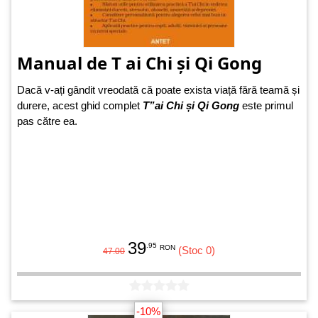
Manual de T ai Chi și Qi Gong
Dacă v-ați gândit vreodată că poate exista viață fără teamă și
durere, acest ghid complet
T”ai Chi și Qi Gong
este primul
pas către ea.
39
.95
RON
(Stoc 0)
47.00
-10%