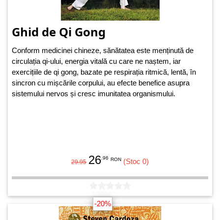
Ghid de Qi Gong
Conform medicinei chineze, sănătatea este menținută de
circulația qi-ului, energia vitală cu care ne naștem, iar
exercițiile de qi gong, bazate pe respirația ritmică, lentă, în
sincron cu mișcările corpului, au efecte benefice asupra
sistemului nervos și cresc imunitatea organismului.
26
.96
RON
(Stoc 0)
29.95
-20%