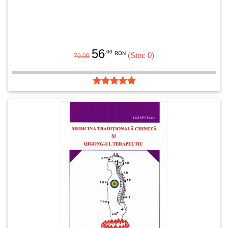
56
.00
RON
(Stoc 0)
70.00