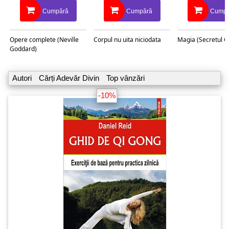
Cumpără
Cumpără
Cumpă
Opere complete (Neville
Corpul nu uita niciodata
Magia (Secretul C
Goddard)
Autori
Cărți Adevăr Divin
Top vânzări
-10%