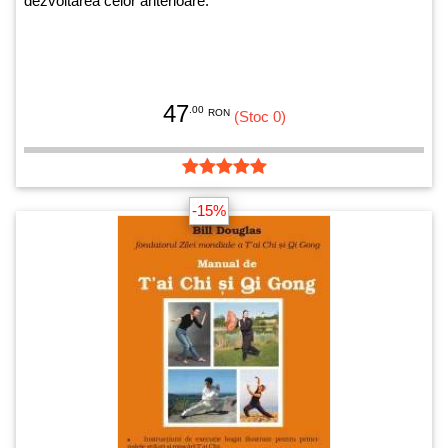
dezvoltarea celor anterioare.
47
.00
RON
(Stoc 0)
-15%