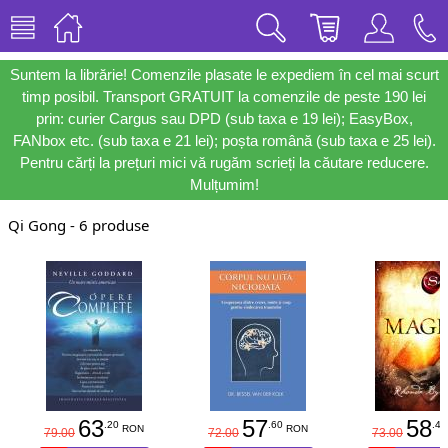
Suntem la librărie! Comenzile plasate le expediem în cel mai scurt
timp posibil. Transport GRATUIT la comenzile de peste 190 lei
prin: curier Cargus sau DPD (sub taxa e 19 lei); EasyBox,
FANbox etc. (sub taxa e 21 lei); poșta română (sub taxa e 25 lei).
Pentru cărți la prețuri mici vă rugăm scrieți la căutare reducere.
Mulțumim!
Qi Gong - 6 produse
63
57
58
.20
.60
.40
RON
RON
79.00
72.00
73.00