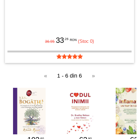
33
.26
RON
(Stoc 0)
36.95
«
1 - 6 din 6
»
.60
.90