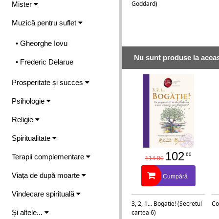
Goddard)
Mister
Muzică pentru suflet
• Gheorghe Iovu
Nu sunt produse la aceas
• Frederic Delarue
Prosperitate și succes
Psihologie
Religie
Spiritualitate
102
.60
Terapii complementare
114.00
Viața de după moarte
Cumpără
Vindecare spirituală
3, 2, 1... Bogatie! (Secretul
Co
Și altele...
cartea 6)