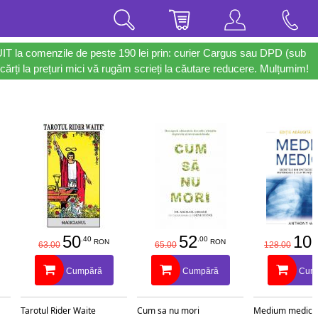
UIT la comenzile de peste 190 lei prin: curier Cargus sau DPD (sub
cărți la prețuri mici vă rugăm scrieți la căutare reducere. Mulțumim!
50
52
10
.40
.00
RON
RON
63.00
65.00
128.00
Cumpără
Cumpără
Cum
Tarotul Rider Waite
Cum sa nu mori
Medium medical 