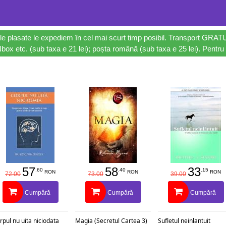
le plasate le expediem în cel mai scurt timp posibil. Transport GRAT
ox etc. (sub taxa e 21 lei); poșta română (sub taxa e 25 lei). Pentru 
57
58
33
.60
.40
.15
RON
RON
RON
72.00
73.00
39.00
Cumpără
Cumpără
Cumpără
rpul nu uita niciodata
Magia (Secretul Cartea 3)
Sufletul neinlantuit