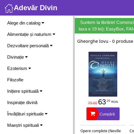
Adevăr Divin
Meniu
Suntem la librărie! Comenzi
Alege din catalog
taxa e 19 lei); EasyBox, FANb
Alimentație și naturism
Gheorghe Iovu - 0 produse
Dezvoltare personală
Divinație
Ezoterism
Filozofie
Inițiere spirituală
63
.20
Inspirație divină
RON
79.00
Învățături spirituale
Cumpără
Maeștri spirituali
Opere complete (Neville
Co