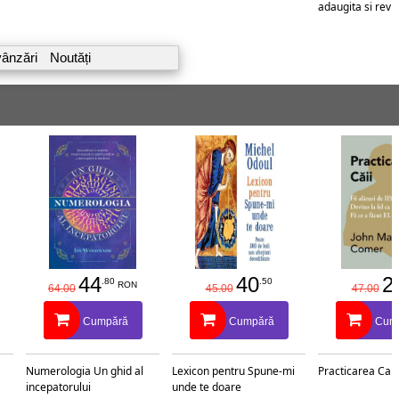
adaugita si reviz
vânzări
Noutăți
44
40
2
.80
.50
RON
64.00
45.00
47.00
Cumpără
Cumpără
Cum
Numerologia Un ghid al
Lexicon pentru Spune-mi
Practicarea Caii
incepatorului
unde te doare