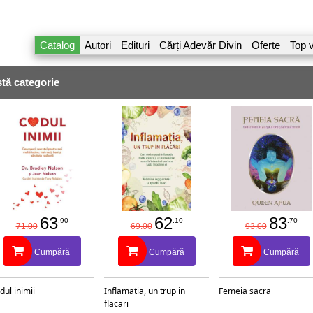
Catalog
Autori
Edituri
Cărți Adevăr Divin
Oferte
Top 
tă categorie
63
62
83
.90
.10
.70
71.00
69.00
93.00
Cumpără
Cumpără
Cumpără
dul inimii
Inflamatia, un trup in
Femeia sacra
flacari