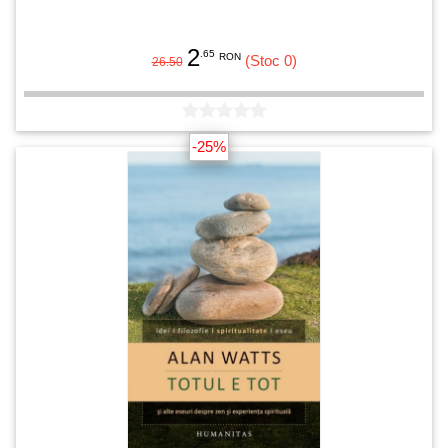
2
.65
RON
(Stoc 0)
26.50
-25%