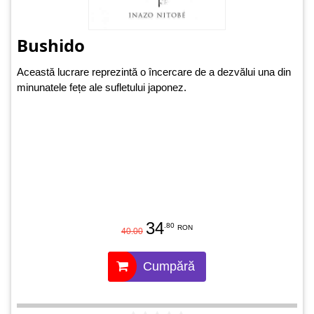
Bushido
Această lucrare reprezintă o încercare de a dezvălui una din
minunatele fețe ale sufletului japonez.
34
.80
RON
40.00
Cumpără