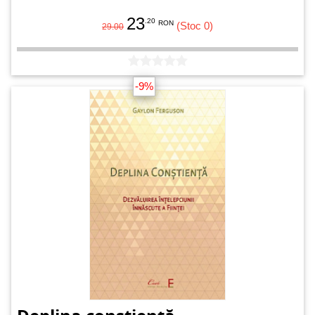
23
.20
RON
(Stoc 0)
29.00
-9%