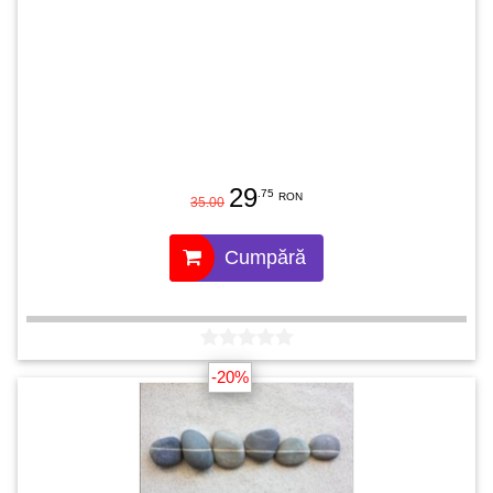
29
.75
RON
35.00
Cumpără
-20%