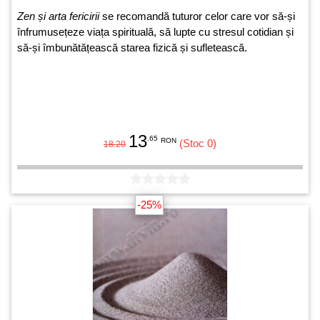
Zen și arta fericirii
se recomandă tuturor celor care vor să-și
înfrumusețeze viața spirituală, să lupte cu stresul cotidian și
să-și îmbunătățească starea fizică și sufletească.
13
.65
RON
(Stoc 0)
18.20
-25%