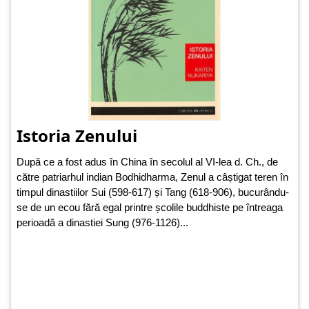
Istoria Zenului
După ce a fost adus în China în secolul al VI-lea d. Ch., de
către patriarhul indian Bodhidharma, Zenul a câștigat teren în
timpul dinastiilor Sui (598-617) și Tang (618-906), bucurându-
se de un ecou fără egal printre școlile buddhiste pe întreaga
perioadă a dinastiei Sung (976-1126)...