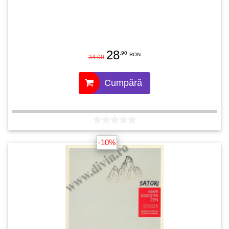
28
.90
RON
34.00
Cumpără
-10%