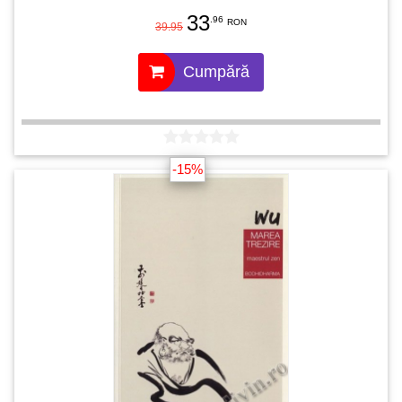
33
.96
RON
39.95
Cumpără
-15%