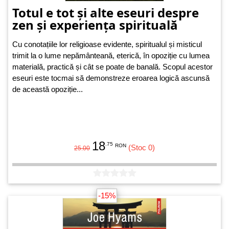
Totul e tot și alte eseuri despre
zen și experiența spirituală
Cu conotațiile lor religioase evidente, spiritualul și misticul
trimit la o lume nepământeană, eterică, în opoziție cu lumea
materială, practică și cât se poate de banală. Scopul acestor
eseuri este tocmai să demonstreze eroarea logică ascunsă
de această opoziție...
18
.75
RON
(Stoc 0)
25.00
-15%