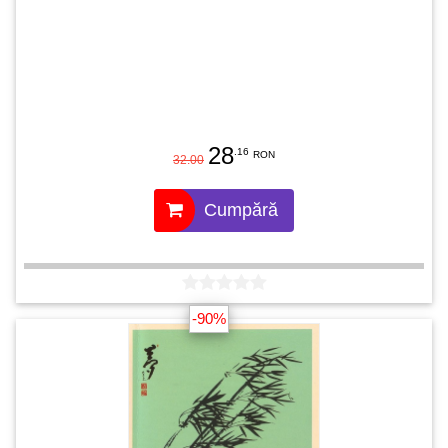
28
.16
RON
32.00
Cumpără
-90%