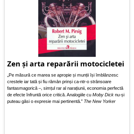
Zen și arta reparării motocicletei
„Pe măsură ce marea se apropie și munții își îmblânzesc
crestele iar tată și fiu rămân prinși ca-ntr-o strânsoare
fantasmagorică –, simțul rar al narațiunii, economia perfectă
de efecte înfruntă orice critică. Analogiile cu
Moby Dick
nu-și
puteau găsi o expresie mai pertinentă.”
The New Yorker