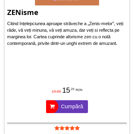
ZENisme
Citind înțelepciunea aproape străveche a „Zenis-melor”, veți
râde, vă veți minuna, vă veți amuza, dar veți si reflecta pe
marginea lor. Cartea cuprinde aforisme zen cu o notă
contemporană, privite dintr-un unghi extrem de amuzant.
15
.20
RON
19.00
Cumpără