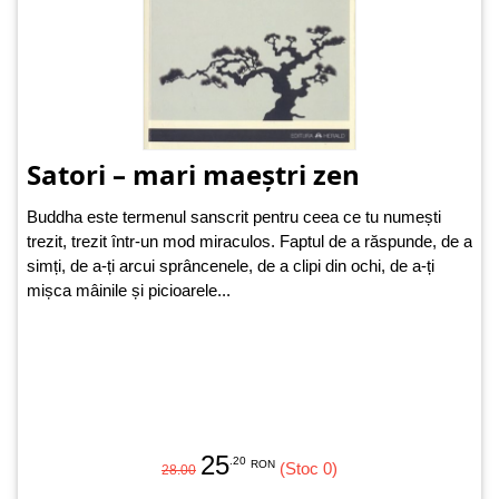
Satori – mari maeștri zen
Buddha este termenul sanscrit pentru ceea ce tu numești
trezit, trezit într-un mod miraculos. Faptul de a răspunde, de a
simți, de a-ți arcui sprâncenele, de a clipi din ochi, de a-ți
mișca mâinile și picioarele...
25
.20
RON
(Stoc 0)
28.00