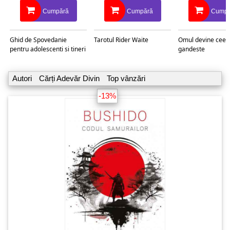
Cumpără
Cumpără
Cumpă
Ghid de Spovedanie
Tarotul Rider Waite
Omul devine ceea
pentru adolescenti si tineri
gandeste
Autori
Cărți Adevăr Divin
Top vânzări
-13%