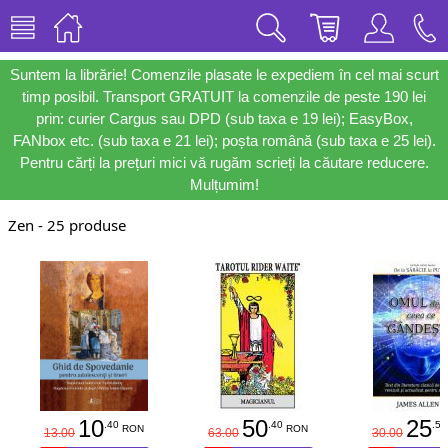
Suntem la librărie! Comenzile plasate le expediem în cel mai scurt
timp posibil. Transport GRATUIT la comenzile de peste 190 lei
prin: curier Cargus sau DPD (sub taxa e 19 lei); EasyBox,
FANbox etc. (sub taxa e 21 lei); poșta română (sub taxa e 25 lei).
Pentru cărți la prețuri mici vă rugăm scrieți la căutare reducere.
Mulțumim!
Zen - 25 produse
10
50
25
.40
.40
.50
RON
RON
13.00
63.00
30.00