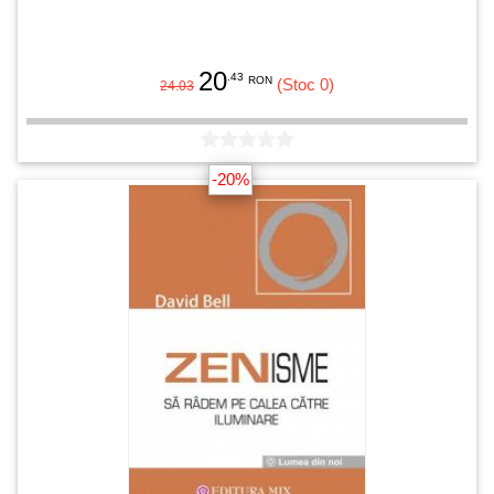
20
.43
RON
(Stoc 0)
24.03
-20%