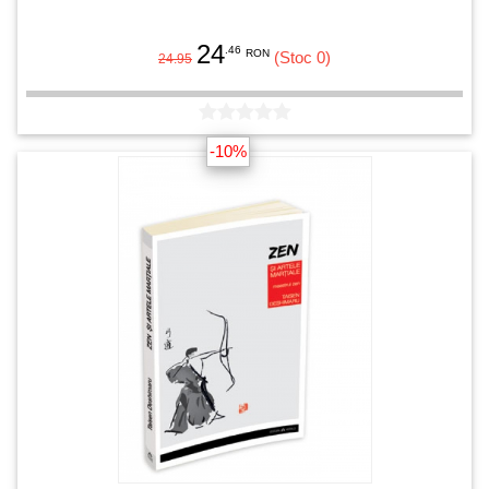
24
.46
RON
(Stoc 0)
24.95
-10%