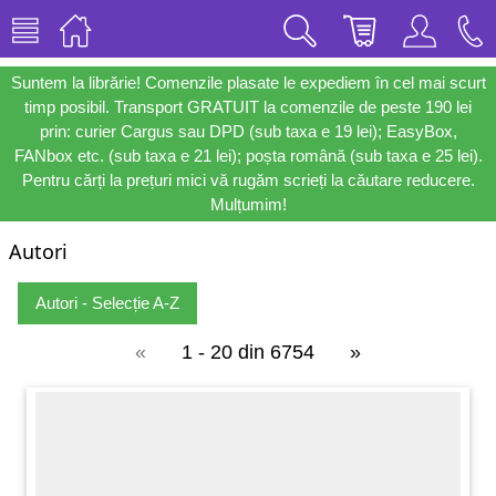
Suntem la librărie! Comenzile plasate le expediem în cel mai scurt
timp posibil. Transport GRATUIT la comenzile de peste 190 lei
prin: curier Cargus sau DPD (sub taxa e 19 lei); EasyBox,
FANbox etc. (sub taxa e 21 lei); poșta română (sub taxa e 25 lei).
Pentru cărți la prețuri mici vă rugăm scrieți la căutare reducere.
Mulțumim!
Autori
Autori - Selecție A-Z
«
1 - 20 din 6754
»