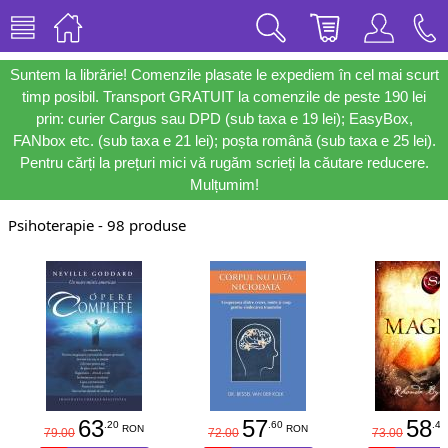
Suntem la librărie! Comenzile plasate le expediem în cel mai scurt
timp posibil. Transport GRATUIT la comenzile de peste 190 lei
prin: curier Cargus sau DPD (sub taxa e 19 lei); EasyBox,
FANbox etc. (sub taxa e 21 lei); poșta română (sub taxa e 25 lei).
Pentru cărți la prețuri mici vă rugăm scrieți la căutare reducere.
Mulțumim!
Psihoterapie - 98 produse
63
57
58
.20
.60
.40
RON
RON
79.00
72.00
73.00