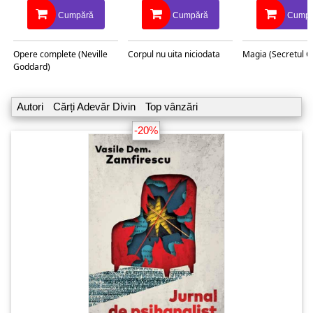
Cumpără
Cumpără
Cumpă
Opere complete (Neville
Corpul nu uita niciodata
Magia (Secretul C
Goddard)
Autori
Cărți Adevăr Divin
Top vânzări
-20%