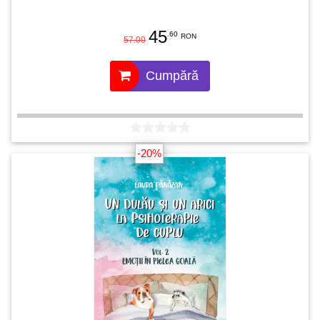
45
.60
RON
57.00
Cumpără
-20%