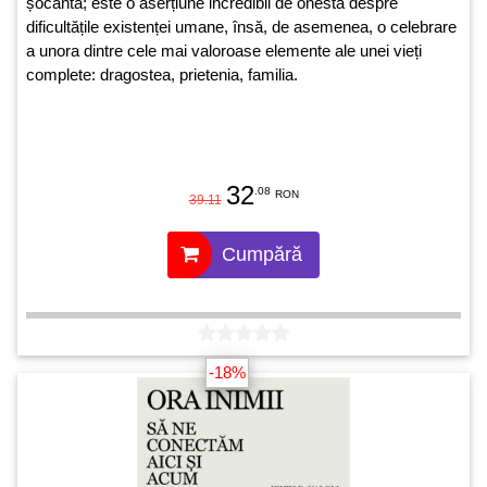
șocantă; este o aserțiune incredibil de onestă despre
dificultățile existenței umane, însă, de asemenea, o celebrare
a unora dintre cele mai valoroase elemente ale unei vieți
complete: dragostea, prietenia, familia.
32
.08
RON
39.11
Cumpără
-18%