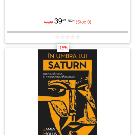
39
.95
RON
(Stoc 0)
47.00
-15%