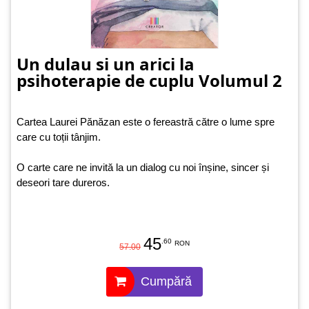
Un dulau si un arici la
psihoterapie de cuplu Volumul 2
Cartea Laurei Pănăzan este o fereastră către o lume spre
care cu toții tânjim.
O carte care ne invită la un dialog cu noi înșine, sincer și
deseori tare dureros.
45
.60
RON
57.00
Cumpără