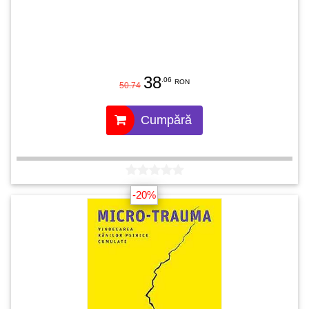
38
.06
RON
50.74
Cumpără
-20%