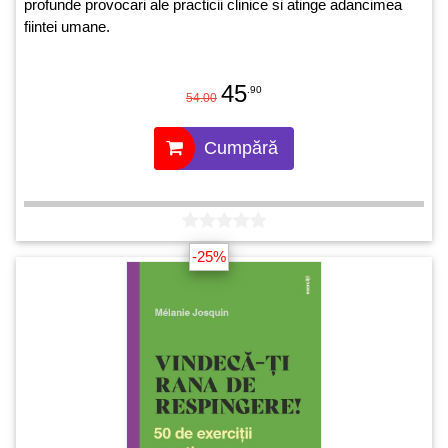
profunde provocari ale practicii clinice si atinge adancimea
fiintei umane.
45
.90
54.00
Cumpără
-25%