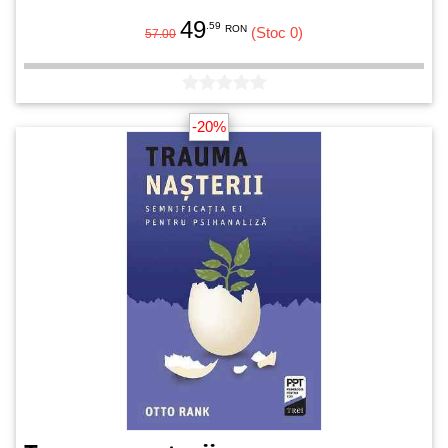
49
.59
RON
(Stoc 0)
57.00
-20%