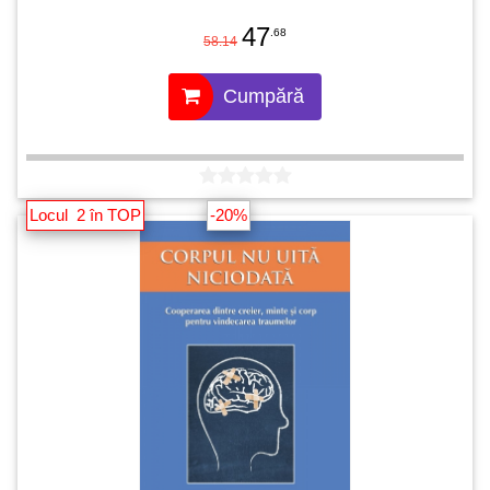
47
.68
58.14
Cumpără
Locul 2 în TOP
-20%