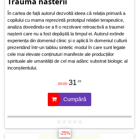
Trauma nasterii
În cartea de față autorul dezvoltă ideea că relația primară a
copilului cu mama reprezintă prototipul relației terapeutice,
analiza dovedindu-se a fi o rezolvare retroactivă a traumei
nașterii care nu a fost depășită la timpul ei. Autorul extinde
experiența din domeniul clinic și o aplică în domeniul culturii
prezentând într‑un tablou sintetic modul în care sunt legate
cele mai elevate conținuturi manifeste ale producțiilor
spirituale ale umanității de cel mai adânc substrat biologic al
inconștientului.
31
.20
39.00
Cumpără
-25%