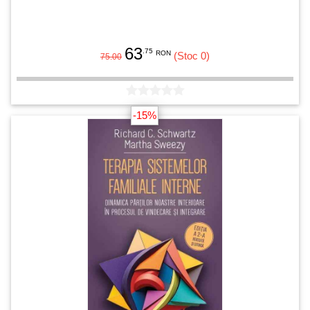
63
.75
RON
(Stoc 0)
75.00
-15%