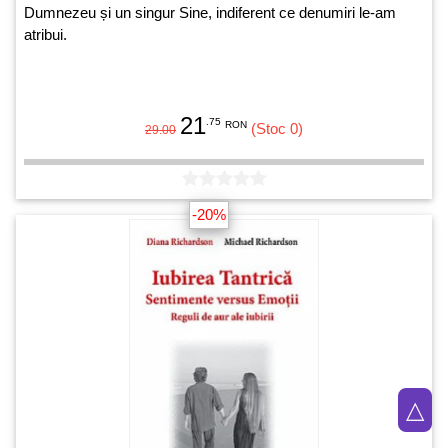
Dumnezeu și un singur Sine, indiferent ce denumiri le-am
atribui.
21
.75
RON
(Stoc 0)
29.00
-20%
△