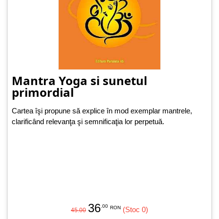
Mantra Yoga si sunetul
primordial
Cartea îşi propune să explice în mod exemplar mantrele,
clarificând relevanţa şi semnificaţia lor perpetuă.
36
.00
RON
(Stoc 0)
45.00