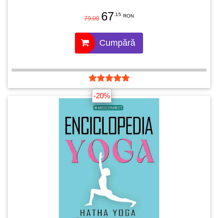
67
.15
RON
79.00
Cumpără
-20%