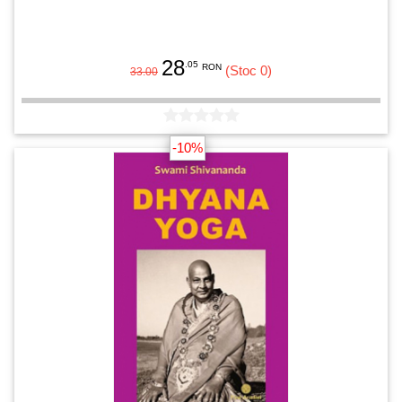
28
.05
RON
(Stoc 0)
33.00
-10%