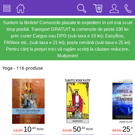
Suntem la librărie! Comenzile plasate le expediem în cel mai scurt
timp posibil. Transport GRATUIT la comenzile de peste 190 lei
prin: curier Cargus sau DPD (sub taxa e 19 lei); EasyBox,
FANbox etc. (sub taxa e 21 lei); poșta română (sub taxa e 25 lei).
Pentru cărți la prețuri mici vă rugăm scrieți la căutare reducere.
Mulțumim!
Yoga - 116 produse
10
50
25
.40
.40
.50
RON
RON
13.00
63.00
30.00