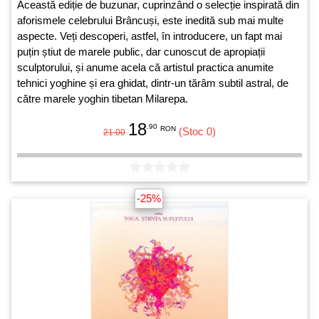
Această ediție de buzunar, cuprinzând o selecție inspirată din
aforismele celebrului Brâncuși, este inedită sub mai multe
aspecte. Veți descoperi, astfel, în introducere, un fapt mai
puțin știut de marele public, dar cunoscut de apropiații
sculptorului, și anume acela că artistul practica anumite
tehnici yoghine și era ghidat, dintr-un tărâm subtil astral, de
către marele yoghin tibetan Milarepa.
18
.90
RON
(Stoc 0)
21.00
-25%