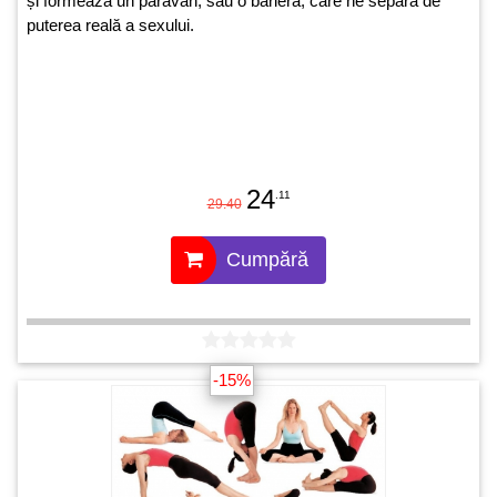
și formează un paravan, sau o barieră, care ne separă de
puterea reală a sexului.
24
.11
29.40
Cumpără
-15%