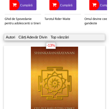
Cumpără
Cumpără
Cumpă
Ghid de Spovedanie
Tarotul Rider Waite
Omul devine ceea
pentru adolescenti si tineri
gandeste
Autori
Cărți Adevăr Divin
Top vânzări
-13%