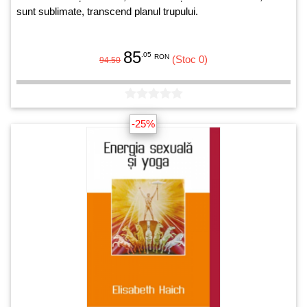
sunt sublimate, transcend planul trupului.
85
.05
RON
(Stoc 0)
94.50
-25%