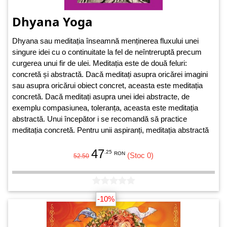
Dhyana Yoga
Dhyana sau meditația înseamnă menținerea fluxului unei
singure idei cu o continuitate la fel de neîntreruptă precum
curgerea unui fir de ulei. Meditația este de două feluri:
concretă și abstractă. Dacă meditați asupra oricărei imagini
sau asupra oricărui obiect concret, aceasta este meditația
concretă. Dacă meditați asupra unei idei abstracte, de
exemplu compasiunea, toleranța, aceasta este meditația
abstractă. Unui începător i se recomandă să practice
meditația concretă. Pentru unii aspiranți, meditația abstractă
este mai ușoară decât cea concretă.
47
.25
RON
(Stoc 0)
52.50
-10%