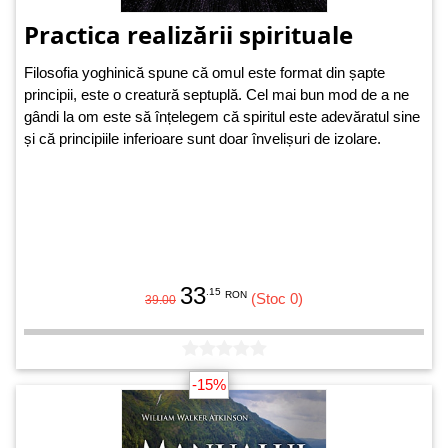
Practica realizării spirituale
Filosofia yoghinică spune că omul este format din șapte
principii, este o creatură septuplă. Cel mai bun mod de a ne
gândi la om este să înțelegem că spiritul este adevăratul sine
și că principiile inferioare sunt doar învelișuri de izolare.
33
.15
RON
(Stoc 0)
39.00
-15%