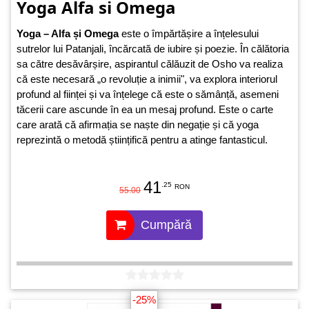
Yoga Alfa si Omega
Yoga – Alfa și Omega
este o împărtășire a înțelesului
sutrelor lui Patanjali, încărcată de iubire și poezie. În călătoria
sa către desăvârșire, aspirantul călăuzit de Osho va realiza
că este necesară „o revoluție a inimii", va explora interiorul
profund al ființei și va înțelege că este o sămânță, asemeni
tăcerii care ascunde în ea un mesaj profund. Este o carte
care arată că afirmația se naște din negație și că yoga
reprezintă o metodă științifică pentru a atinge fantasticul.
41
.25
RON
55.00
Cumpără
-25%