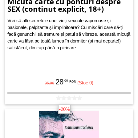
Micuta carte cu ponturi despre
SEX (continut explicit, 18+)
Vrei să afli secretele unei vieți sexuale vaporoase și
pasionale, palpitante și împlinitoare? Cu mișcări care să-ți
facă genunchii să tremure și patul să vibreze, această micuță
carte va lăsa pe toată lumea în dormitor (și mai departe!)
satisfăcut, din cap până-n picioare.
28
.00
RON
(Stoc 0)
35.00
-20%