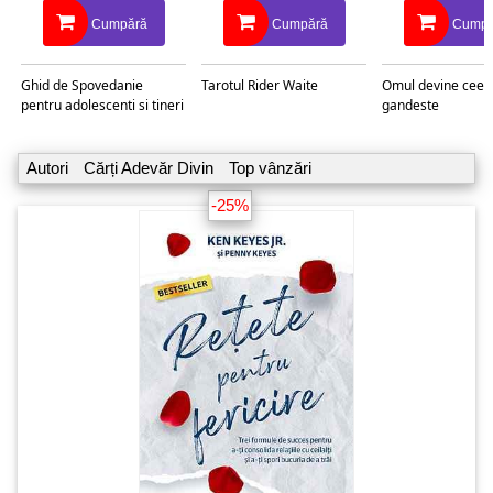
Cumpără
Cumpără
Cumpă
Ghid de Spovedanie
Tarotul Rider Waite
Omul devine ceea
pentru adolescenti si tineri
gandeste
Autori
Cărți Adevăr Divin
Top vânzări
-25%