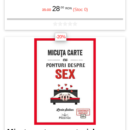
28
.00
RON
(Stoc 0)
35.00
-20%