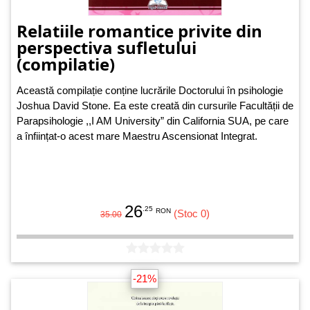
Relatiile romantice privite din
perspectiva sufletului
(compilatie)
Această compilație conține lucrările Doctorului în psihologie
Joshua David Stone. Ea este creată din cursurile Facultății de
Parapsihologie ,,I AM University” din California SUA, pe care
a înființat-o acest mare Maestru Ascensionat Integrat.
26
.25
RON
(Stoc 0)
35.00
-21%