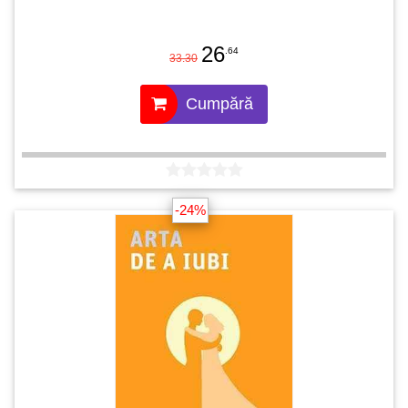
26
.64
33.30
Cumpără
-24%