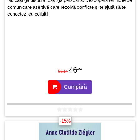
Nu câștiga disputa, câștigă persoana. Descoperă tehnicile de
comunicare asertivă care rezolvă conflicte și te ajută să te
conectezi cu ceilalți!
46
.52
58.14
Cumpără
-15%