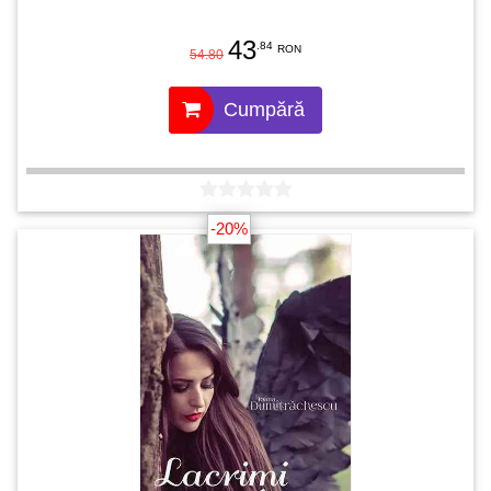
43
.84
RON
54.80
Cumpără
-20%