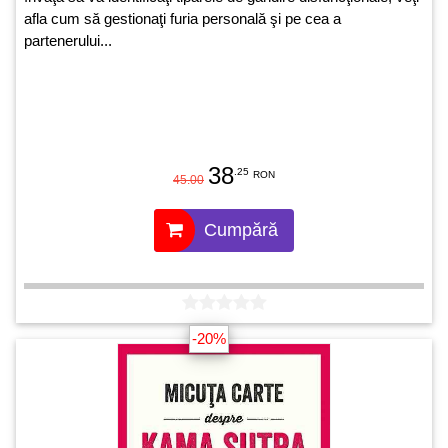
afla cum să gestionaţi furia personală şi pe cea a
partenerului...
38
.25
RON
45.00
Cumpără
-20%