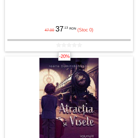
37
.13
RON
(Stoc 0)
47.00
-20%