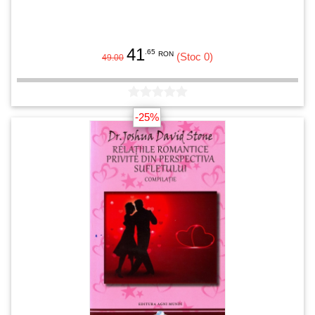
41
.65
RON
(Stoc 0)
49.00
-25%