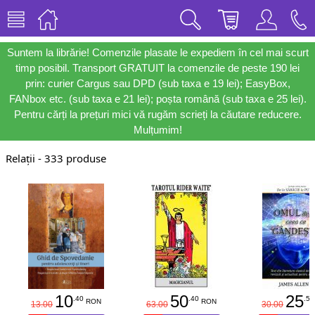
Suntem la librărie! Comenzile plasate le expediem în cel mai scurt
timp posibil. Transport GRATUIT la comenzile de peste 190 lei
prin: curier Cargus sau DPD (sub taxa e 19 lei); EasyBox,
FANbox etc. (sub taxa e 21 lei); poșta română (sub taxa e 25 lei).
Pentru cărți la prețuri mici vă rugăm scrieți la căutare reducere.
Mulțumim!
Relații - 333 produse
10
50
25
.40
.40
.50
RON
RON
13.00
63.00
30.00