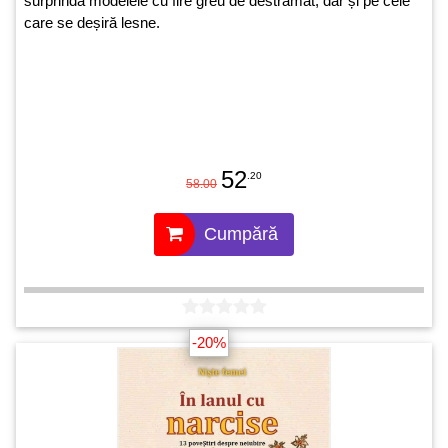
surprindă modelele cu fire greu de destrămat, dar și pe cele
care se deșiră lesne.
52
.20
58.00
Cumpără
-20%