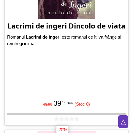
Lacrimi de ingeri Dincolo de viata
Romanul
Lacrimi de îngeri
este romanul ce îți va frânge și
reîntregi inima.
39
.12
RON
(Stoc 0)
48.90
△
-20%