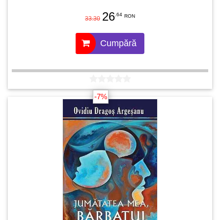
26
.64
RON
33.30
Cumpără
-7%