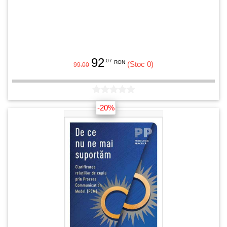
92
.07
RON
(Stoc 0)
99.00
-20%