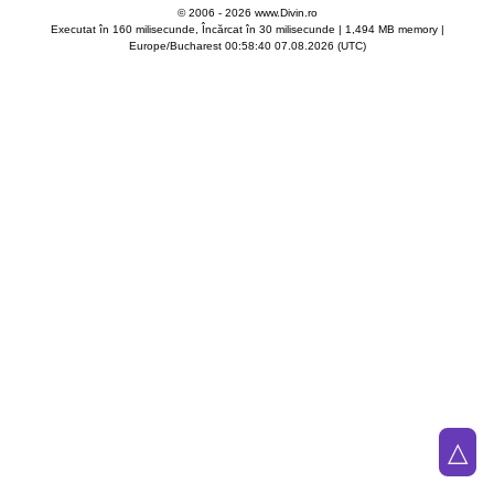
© 2006 - 2026 www.Divin.ro
Executat în 160 milisecunde, Încărcat în
30
milisecunde | 1,494 MB memory |
Europe/Bucharest 00:58:40 07.08.2026 (UTC)
△