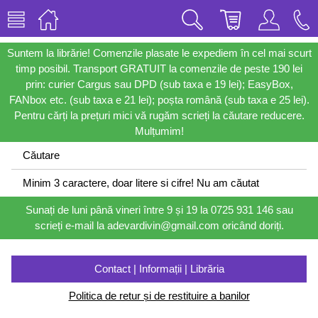
Suntem la librărie! Comenzile plasate le expediem în cel mai scurt
timp posibil. Transport GRATUIT la comenzile de peste 190 lei
prin: curier Cargus sau DPD (sub taxa e 19 lei); EasyBox,
FANbox etc. (sub taxa e 21 lei); poșta română (sub taxa e 25 lei).
Pentru cărți la prețuri mici vă rugăm scrieți la căutare reducere.
Mulțumim!
Căutare
Minim 3 caractere, doar litere si cifre! Nu am căutat
Sunați de luni până vineri între 9 și 19 la 0725 931 146 sau
scrieți e-mail la adevardivin@gmail.com oricând doriți.
Contact | Informații | Librăria
Politica de retur și de restituire a banilor