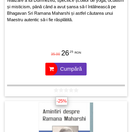
realizare a lui Dumnezeu, specifice școlilor de yoga, ocultism
și misticism, până când a avut șansa să-l întâlnească pe
Bhagavan Sri Ramana Maharshi și astfel căutarea unui
Maestru autentic să-i fie răsplătită.
26
.25
RON
35.00
Cumpără
-25%