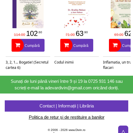
102
63
62
.60
.90
114.00
71.00
69.00
Cumpără
Cumpără
Cumpă
3, 2, 1... Bogatie! (Secretul
Codul inimii
Inflamatia, un trup
cartea 6)
flacari
Sunați de luni până vineri între 9 și 19 la 0725 931 146 sau
scrieți e-mail la adevardivin@gmail.com oricând doriți.
Contact | Informații | Librăria
Politica de retur și de restituire a banilor
△
© 2006 - 2026 www.Divin.ro