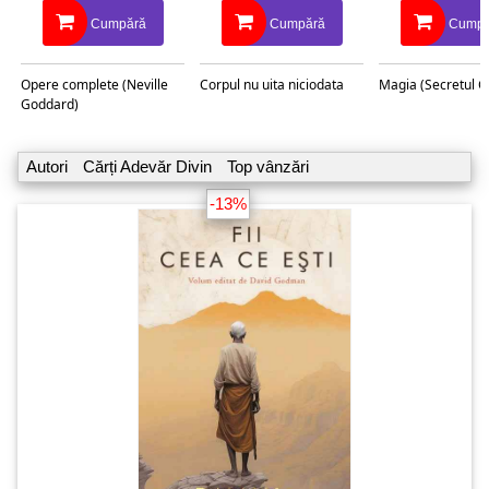
Cumpără
Cumpără
Cumpă
Opere complete (Neville
Corpul nu uita niciodata
Magia (Secretul C
Goddard)
Autori
Cărți Adevăr Divin
Top vânzări
-13%