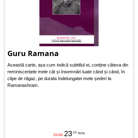
Guru Ramana
Această carte, așa cum indică subtitlul ei, conține câteva din
reminiscențele mele cât și însemnări luate când și când, în
clipe de răgaz, pe durata îndelungatei mele șederi la
Ramanashram.
23
.20
RON
29.00