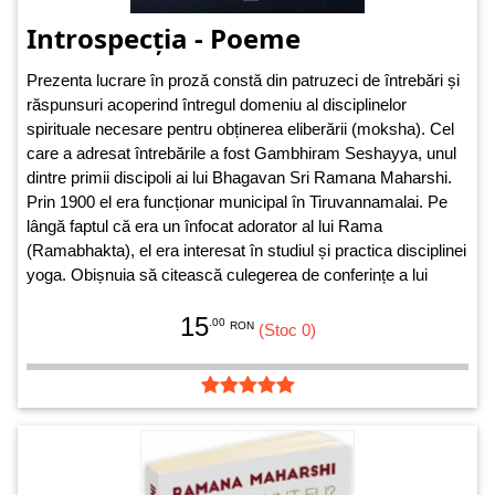
Introspecția - Poeme
Prezenta lucrare în proză constă din patruzeci de întrebări și
răspunsuri acoperind întregul domeniu al disciplinelor
spirituale necesare pentru obținerea eliberării (moksha). Cel
care a adresat întrebările a fost Gambhiram Seshayya, unul
dintre primii discipoli ai lui Bhagavan Sri Ramana Maharshi.
Prin 1900 el era funcționar municipal în Tiruvannamalai. Pe
lângă faptul că era un înfocat adorator al lui Rama
(Ramabhakta), el era interesat în studiul și practica disciplinei
yoga. Obișnuia să citească culegerea de conferințe a lui
Swami Vivekananda asupra diferitelor tipuri de yoga și de
15
asemenea o traducere în limba engleză a lucrării Rama-Gita
.00
RON
(Stoc 0)