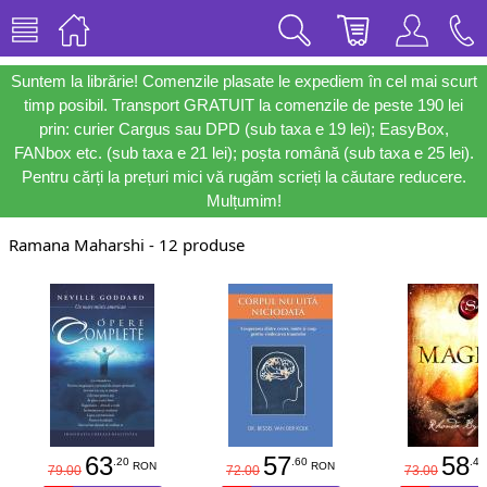
Suntem la librărie! Comenzile plasate le expediem în cel mai scurt
timp posibil. Transport GRATUIT la comenzile de peste 190 lei
prin: curier Cargus sau DPD (sub taxa e 19 lei); EasyBox,
FANbox etc. (sub taxa e 21 lei); poșta română (sub taxa e 25 lei).
Pentru cărți la prețuri mici vă rugăm scrieți la căutare reducere.
Mulțumim!
Ramana Maharshi - 12 produse
63
57
58
.20
.60
.40
RON
RON
79.00
72.00
73.00