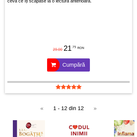
ceva ce îți scăpase la o lectură anterioară.
21
.75
RON
29.00
Cumpără
«
1 - 12 din 12
»