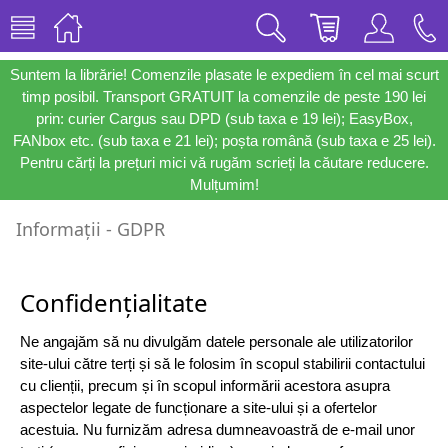
Suntem la librărie! Comenzile plasate le expediem în cel mai scurt
timp posibil. Transport GRATUIT la comenzile de peste 190 lei
prin: curier Cargus sau DPD (sub taxa e 19 lei); EasyBox,
FANbox etc. (sub taxa e 21 lei); poșta română (sub taxa e 25 lei).
Pentru cărți la prețuri mici vă rugăm scrieți la căutare reducere.
Mulțumim!
Informații - GDPR
Confidențialitate
Ne angajăm să nu divulgăm datele personale ale utilizatorilor
site-ului către terți și să le folosim în scopul stabilirii contactului
cu clienții, precum și în scopul informării acestora asupra
aspectelor legate de funcționare a site-ului și a ofertelor
acestuia. Nu furnizăm adresa dumneavoastră de e-mail unor