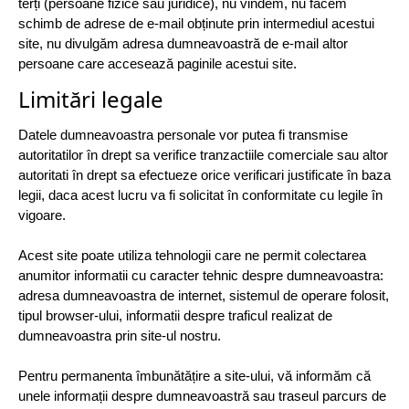
terți (persoane fizice sau juridice), nu vindem, nu facem
schimb de adrese de e-mail obținute prin intermediul acestui
site, nu divulgăm adresa dumneavoastră de e-mail altor
persoane care accesează paginile acestui site.
Limitări legale
Datele dumneavoastra personale vor putea fi transmise
autoritatilor în drept sa verifice tranzactiile comerciale sau altor
autoritati în drept sa efectueze orice verificari justificate în baza
legii, daca acest lucru va fi solicitat în conformitate cu legile în
vigoare.
Acest site poate utiliza tehnologii care ne permit colectarea
anumitor informatii cu caracter tehnic despre dumneavoastra:
adresa dumneavoastra de internet, sistemul de operare folosit,
tipul browser-ului, informatii despre traficul realizat de
dumneavoastra prin site-ul nostru.
Pentru permanenta îmbunătățire a site-ului, vă informăm că
unele informații despre dumneavoastră sau traseul parcurs de