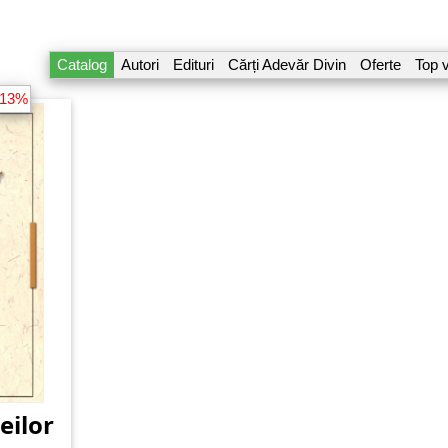
Catalog
Autori
Edituri
Cărți Adevăr Divin
Oferte
Top 
-13%
eilor