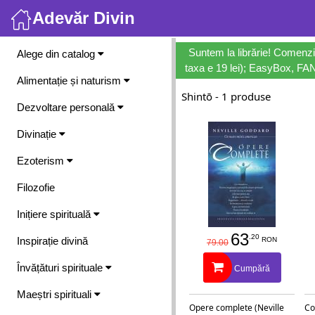
Adevăr Divin
Meniu
Suntem la librărie! Comenzi
Alege din catalog
taxa e 19 lei); EasyBox, FANb
Alimentație și naturism
Shintō - 1 produse
Dezvoltare personală
Divinație
Ezoterism
Filozofie
Inițiere spirituală
63
.20
Inspirație divină
RON
79.00
Învățături spirituale
Cumpără
Maeștri spirituali
Opere complete (Neville
Co