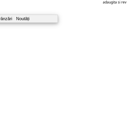
adaugita si reviz
vânzări
Noutăți