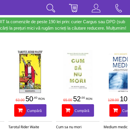
UIT la comenzile de peste 190 lei prin: curier Cargus sau DPD (sub
cărți la prețuri mici vă rugăm scrieți la căutare reducere. Mulțumim!
50
52
10
.40
.00
RON
RON
63.00
65.00
128.00
Cumpără
Cumpără
Cum
Tarotul Rider Waite
Cum sa nu mori
Medium medical 