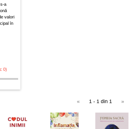
 s-a
iponă
e valori
cipal în
c 0)
«
1 - 1 din 1
»