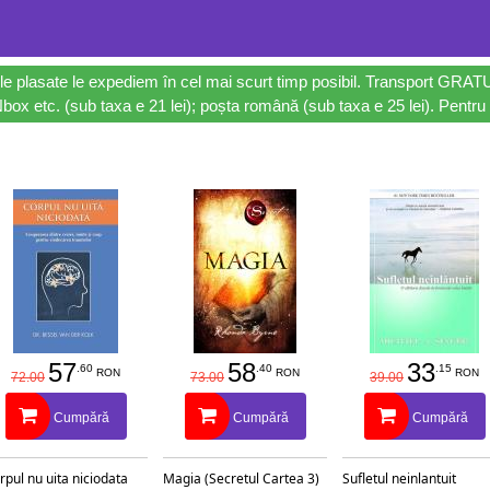
le plasate le expediem în cel mai scurt timp posibil. Transport GRAT
ox etc. (sub taxa e 21 lei); poșta română (sub taxa e 25 lei). Pentru 
57
58
33
.60
.40
.15
RON
RON
RON
72.00
73.00
39.00
Cumpără
Cumpără
Cumpără
rpul nu uita niciodata
Magia (Secretul Cartea 3)
Sufletul neinlantuit