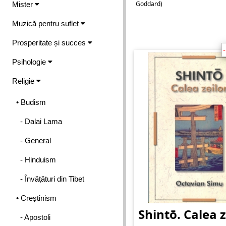
Goddard)
Mister
Muzică pentru suflet
Prosperitate și succes
Psihologie
Religie
• Budism
- Dalai Lama
- General
- Hinduism
- Învățături din Tibet
• Creștinism
Shintō. Calea z
- Apostoli