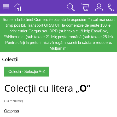
Suntem la librărie! Comenzile plasate le expediem în cel mai scurt
timp posibil. Transport GRATUIT la comenzile de peste 190 lei
prin: curier Cargus sau DPD (sub taxa e 19 lei); EasyBox,
FANbox etc. (sub taxa e 21 lei); poșta română (sub taxa e 25 lei).
Pentru cărți la prețuri mici vă rugăm scrieți la căutare reducere.
Mulțumim!
Colecții
Colecții - Selecție A-Z
Colecții cu litera „
O
”
(13 rezultate)
Octogon