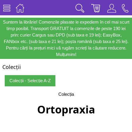
Suntem la librărie! Comenzile plasate le expediem în cel mai scurt
timp posibil. Transport GRATUIT la comenzile de peste 190 lei
prin: curier Cargus sau DPD (sub taxa e 19 lei); EasyBox,
FANbox etc. (sub taxa e 21 lei); poșta română (sub taxa e 25 lei).
Pentru cărți la prețuri mici vă rugăm scrieți la căutare reducere.
Mulțumim!
Colecții
Colecții - Selecție A-Z
Colecția
Ortopraxia