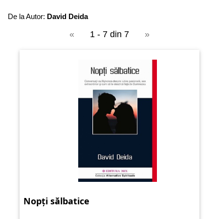
De la Autor:
David Deida
«
1 - 7 din 7
»
Nopți sălbatice