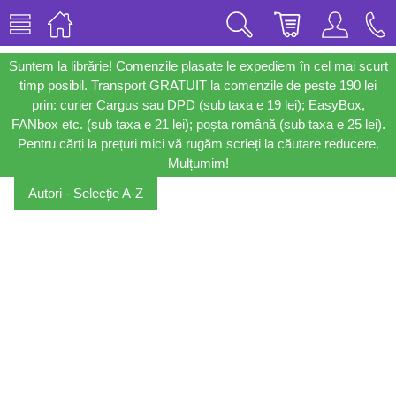
Suntem la librărie! Comenzile plasate le expediem în cel mai scurt
timp posibil. Transport GRATUIT la comenzile de peste 190 lei
prin: curier Cargus sau DPD (sub taxa e 19 lei); EasyBox,
FANbox etc. (sub taxa e 21 lei); poșta română (sub taxa e 25 lei).
Pentru cărți la prețuri mici vă rugăm scrieți la căutare reducere.
Mulțumim!
Autori - Selecție A-Z