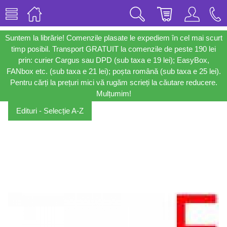
Suntem la librărie! Comenzile plasate le expediem în cel mai scurt
timp posibil. Transport GRATUIT la comenzile de peste 190 lei
prin: curier Cargus sau DPD (sub taxa e 19 lei); EasyBox,
FANbox etc. (sub taxa e 21 lei); poșta română (sub taxa e 25 lei).
Pentru cărți la prețuri mici vă rugăm scrieți la căutare reducere.
Mulțumim!
Edituri - Selecție A-Z