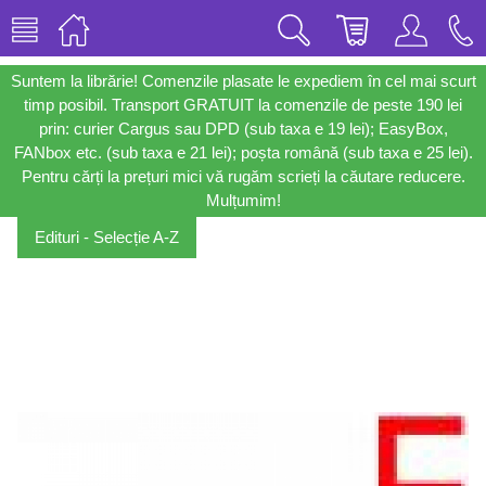
Suntem la librărie! Comenzile plasate le expediem în cel mai scurt
timp posibil. Transport GRATUIT la comenzile de peste 190 lei
prin: curier Cargus sau DPD (sub taxa e 19 lei); EasyBox,
FANbox etc. (sub taxa e 21 lei); poșta română (sub taxa e 25 lei).
Pentru cărți la prețuri mici vă rugăm scrieți la căutare reducere.
Mulțumim!
Edituri - Selecție A-Z