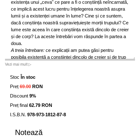
existența unui „ceva" ce pare a fi o conștiință neîncarnată,
ce implică acest lucru pentru înțelegerea noastră asupra
lumii și a existenței umane în lume? Cine și ce suntem,
dacă conștiința noastră supraviețuiește morții trupului? Ce
lume este aceea în care conștiința există dincolo de creier
și de corp? La aceste întrebări vom răspunde în partea a
doua.
A treia întrebare:
ce explicații am putea găsi pentru
posibila existență a conștiinței dincolo de creier și de trup
sau pentru contactul și comunicarea cu o astfel de
Vezi mai mult ▷
conștiință, cum putem corobora aceste dovezi cu ultimele
Stoc
În stoc
descoperiri științifice? Vom analiza această întrebare în
partea a treia.
Preț
69.00
RON
Ne-am propus poate lucruri ambițioase, dar ele nu sunt
Discount
9%
dincolo de puterea de înțelegere a științei. Știm că există
experiențe conștiente care se produc în lipsa temporară a
Preț final
62.79 RON
activității creierului: așa numitele EMC - experiențe ale
I.S.B.N.
978-973-1812-87-8
morții clinice. Putem trage de aici concluzia că experiența
conștiinței poate exista în cazul unei absențe permanente
Notează
a funcțiilor creierului - după moartea individului? Trebuie
să punem și această întrebare, căci este importantă, plină