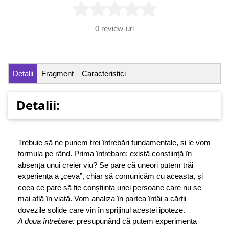
0
review-uri
Detalii
Fragment
Caracteristici
Detalii:
Trebuie să ne punem trei întrebări fundamentale, și le vom
formula pe rând. Prima întrebare: există conștiință în
absența unui creier viu? Se pare că uneori putem trăi
experiența a „ceva”, chiar să comunicăm cu aceasta, și
ceea ce pare să fie conștiința unei persoane care nu se
mai află în viață. Vom analiza în partea întâi a cărții
dovezile solide care vin în sprijinul acestei ipoteze.
A doua întrebare:
presupunând că putem experimenta