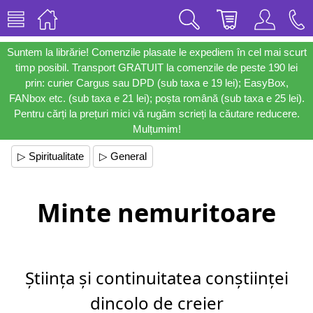
Suntem la librărie! Comenzile plasate le expediem în cel mai scurt
timp posibil. Transport GRATUIT la comenzile de peste 190 lei
prin: curier Cargus sau DPD (sub taxa e 19 lei); EasyBox,
FANbox etc. (sub taxa e 21 lei); poșta română (sub taxa e 25 lei).
Pentru cărți la prețuri mici vă rugăm scrieți la căutare reducere.
Mulțumim!
▷ Spiritualitate
▷ General
Minte nemuritoare
Știința și continuitatea conștiinței
dincolo de creier