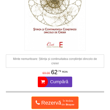
Minte nemuritoare: Știința și continuitatea conștiinței dincolo de
creier
62
.79
RON
69.00
Cumpără
în librăria
Rezervă
din
Brașov