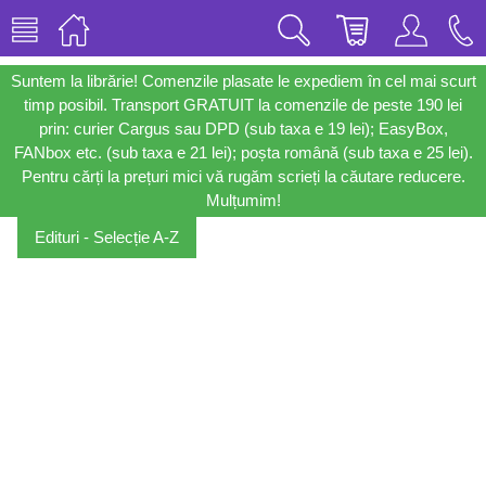
Suntem la librărie! Comenzile plasate le expediem în cel mai scurt
timp posibil. Transport GRATUIT la comenzile de peste 190 lei
prin: curier Cargus sau DPD (sub taxa e 19 lei); EasyBox,
FANbox etc. (sub taxa e 21 lei); poșta română (sub taxa e 25 lei).
Pentru cărți la prețuri mici vă rugăm scrieți la căutare reducere.
Mulțumim!
Edituri - Selecție A-Z