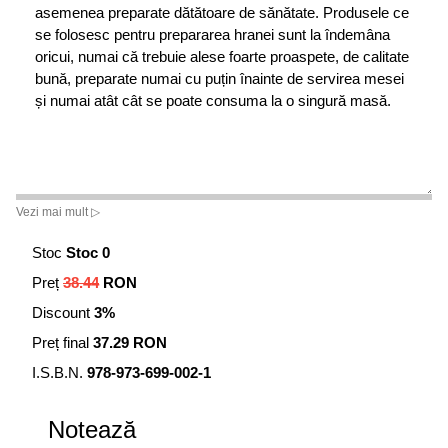
asemenea preparate dătătoare de sănătate. Produsele ce
se folosesc pentru prepararea hranei sunt la îndemâna
oricui, numai că trebuie alese foarte proaspete, de calitate
bună, preparate numai cu puțin înainte de servirea mesei
și numai atât cât se poate consuma la o singură masă.
Vezi mai mult ▷
Stoc
Stoc 0
Preț
38.44
RON
Discount
3%
Preț final
37.29 RON
I.S.B.N.
978-973-699-002-1
Notează