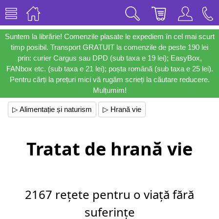
Suntem la librărie! Comenzile plasate le expediem în cel mai scurt
timp posibil. Transport GRATUIT la comenzile de peste 190 lei
prin: curier Cargus sau DPD (sub taxa e 19 lei); EasyBox,
FANbox etc. (sub taxa e 21 lei); poșta română (sub taxa e 25 lei).
Pentru cărți la prețuri mici vă rugăm scrieți la căutare reducere.
Mulțumim!
▷ Alimentație și naturism
▷ Hrană vie
Tratat de hrană vie
2167 rețete pentru o viață fără
suferințe