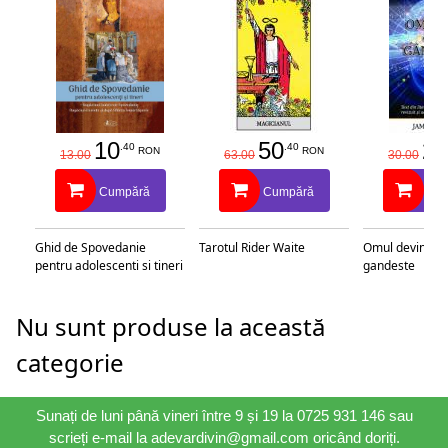
10
50
25
.40
.40
RON
RON
13.00
63.00
30.00
Cumpără
Cumpără
Cu
Ghid de Spovedanie
Tarotul Rider Waite
Omul devine c
pentru adolescenti si tineri
gandeste
Nu sunt produse la această
categorie
Sunați de luni până vineri între 9 și 19 la 0725 931 146 sau
scrieți e-mail la adevardivin@gmail.com oricând doriți.