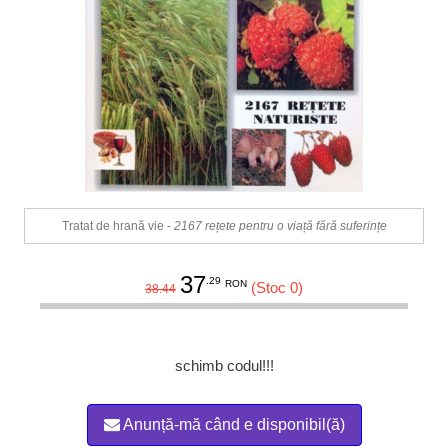
Tratat de hrană vie -
2167 rețete pentru o viață fără suferințe
37
.29
RON
(Stoc 0)
38.44
schimb codul!!!
Anunță-mă când e disponibil(ă)