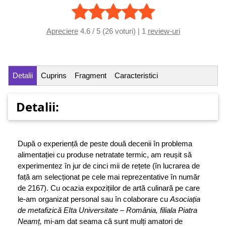
Apreciere
4.6 / 5 (26 voturi) | 1
review-uri
Detalii
Cuprins
Fragment
Caracteristici
Detalii:
După o experiență de peste două decenii în problema
alimentației cu produse netratate termic, am reușit să
experimentez în jur de cinci mii de rețete (în lucrarea de
față am selecționat pe cele mai reprezentative în număr
de 2167). Cu ocazia expozițiilor de artă culinară pe care
le-am organizat personal sau în colaborare cu
Asociația
de metafizică EIta Un
i
v
ersitate –
Român
i
a
,
filiala Piatra
Neam
ț
,
mi-am dat seama că sunt mulți amatori de