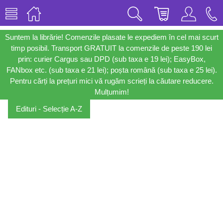
Suntem la librărie! Comenzile plasate le expediem în cel mai scurt
timp posibil. Transport GRATUIT la comenzile de peste 190 lei
prin: curier Cargus sau DPD (sub taxa e 19 lei); EasyBox,
FANbox etc. (sub taxa e 21 lei); poșta română (sub taxa e 25 lei).
Pentru cărți la prețuri mici vă rugăm scrieți la căutare reducere.
Mulțumim!
Edituri - Selecție A-Z