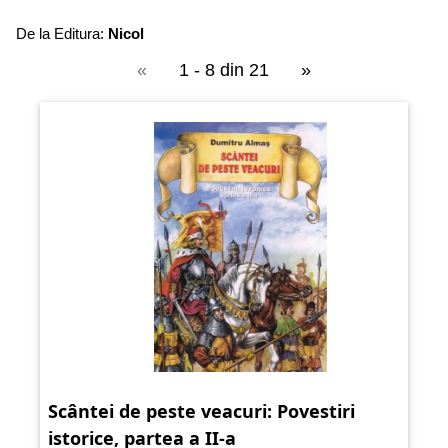
De la Editura:
Nicol
«
1 - 8 din 21
»
Scântei de peste veacuri: Povestiri
istorice, partea a II-a