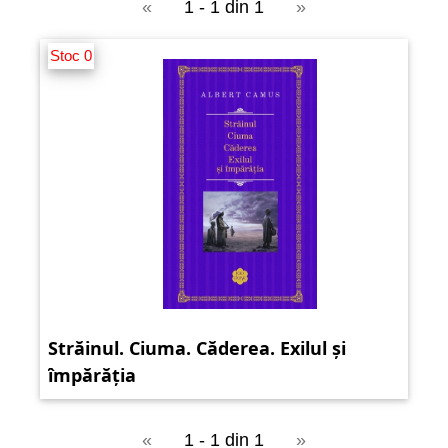
«
1 - 1 din 1
»
Stoc 0
Străinul. Ciuma. Căderea. Exilul și
împărăția
«
1 - 1 din 1
»