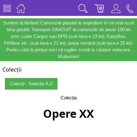
Suntem la librărie! Comenzile plasate le expediem în cel mai scurt
timp posibil. Transport GRATUIT la comenzile de peste 190 lei
prin: curier Cargus sau DPD (sub taxa e 19 lei); EasyBox,
FANbox etc. (sub taxa e 21 lei); poșta română (sub taxa e 25 lei).
Pentru cărți la prețuri mici vă rugăm scrieți la căutare reducere.
Mulțumim!
Colecții
Colecții - Selecție A-Z
Colecția
Opere XX