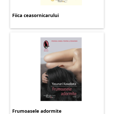
Fiica ceasornicarului
Frumoasele adormite