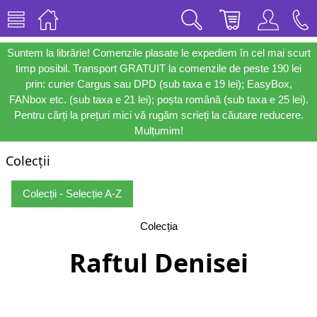
Suntem la librărie! Comenzile plasate le expediem în cel mai scurt
timp posibil. Transport GRATUIT la comenzile de peste 190 lei
prin: curier Cargus sau DPD (sub taxa e 19 lei); EasyBox,
FANbox etc. (sub taxa e 21 lei); poșta română (sub taxa e 25 lei).
Pentru cărți la prețuri mici vă rugăm scrieți la căutare reducere.
Mulțumim!
Colecții
Colecții - Selecție A-Z
Colecția
Raftul Denisei