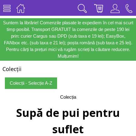
Suntem la librărie! Comenzile plasate le expediem în cel mai scurt
timp posibil. Transport GRATUIT la comenzile de peste 190 lei
prin: curier Cargus sau DPD (sub taxa e 19 lei); EasyBox,
FANbox etc. (sub taxa e 21 lei); poșta română (sub taxa e 25 lei).
Pentru cărți la prețuri mici vă rugăm scrieți la căutare reducere.
Mulțumim!
Colecții
Colecții - Selecție A-Z
Colecția
Supă de pui pentru
suflet