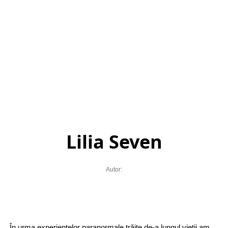
Lilia Seven
Autor:
În urma experiențelor paranormale trăite de-a lungul vieții am