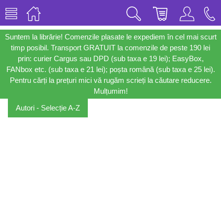
Suntem la librărie! Comenzile plasate le expediem în cel mai scurt
timp posibil. Transport GRATUIT la comenzile de peste 190 lei
prin: curier Cargus sau DPD (sub taxa e 19 lei); EasyBox,
FANbox etc. (sub taxa e 21 lei); poșta română (sub taxa e 25 lei).
Pentru cărți la prețuri mici vă rugăm scrieți la căutare reducere.
Mulțumim!
Autori - Selecție A-Z