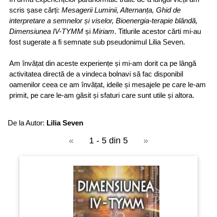
scris șase cărți:
Mesagerii Luminii, Alternanța, Ghid de
interpretare a semnelor și viselor, Bioenergia-terapie blândă,
Dimensiunea IV-TYMM
și
Miriam
. Titlurile acestor cărti mi-au
fost sugerate a fi semnate sub pseudonimul Lilia Seven.
Am învățat din aceste experiențe și mi-am dorit ca pe lângă
activitatea directă de a vindeca bolnavi să fac disponibil
oamenilor ceea ce am învățat, ideile și mesajele pe care le-am
primit, pe care le-am găsit și sfaturi care sunt utile și altora.
De la Autor:
Lilia Seven
«
1 - 5 din 5
»