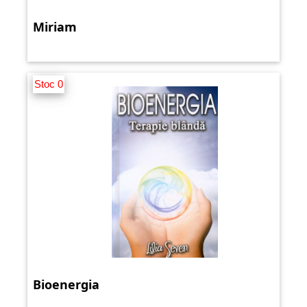
Miriam
Stoc 0
Bioenergia