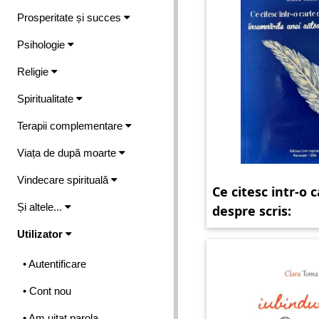
Prosperitate și succes
Psihologie
Religie
Spiritualitate
Terapii complementare
Viața de după moarte
Vindecare spirituală
Ce citesc intr-o 
Și altele...
despre scris:
Utilizator
• Autentificare
• Cont nou
• Am uitat parola