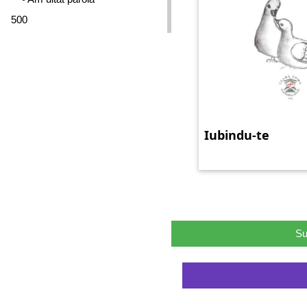
500
Iubindu-te
Su