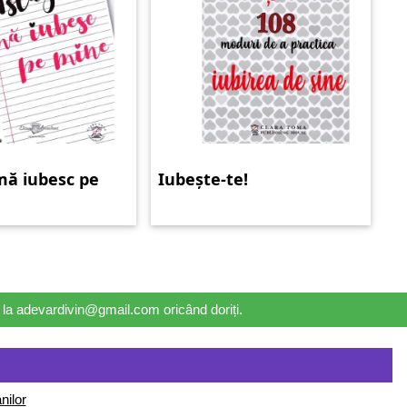
 mă iubesc pe
Iubește-te!
il la adevardivin@gmail.com oricând doriți.
nilor