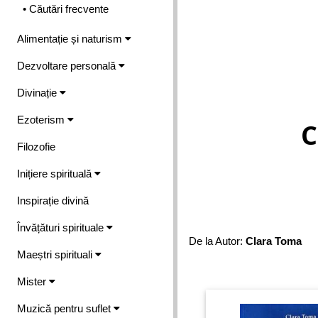
• Căutări frecvente
Alimentație și naturism
Dezvoltare personală
Divinație
Ezoterism
C
Filozofie
Inițiere spirituală
Inspirație divină
Învățături spirituale
De la Autor:
Clara Toma
Maeștri spirituali
Mister
Muzică pentru suflet