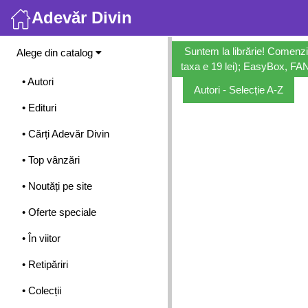
Adevăr Divin
Meniu
Suntem la librărie! Comenzi
Alege din catalog
taxa e 19 lei); EasyBox, FANb
• Autori
Autori - Selecție A-Z
• Edituri
• Cărți Adevăr Divin
• Top vânzări
• Noutăți pe site
• Oferte speciale
• În viitor
• Retipăriri
• Colecții