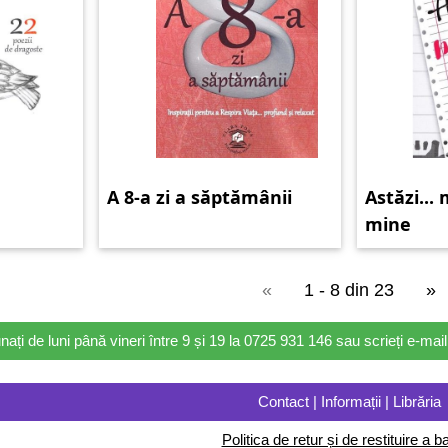
A 8-a zi a săptămânii
Astăzi...
mine
«
1 - 8 din 23
»
nați de luni până vineri între 9 și 19 la 0725 931 146 sau scrieți e-ma
Contact | Informații | Librăria
Politica de retur și de restituire a ba