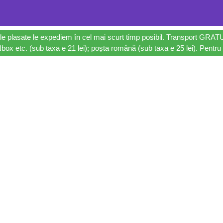
le plasate le expediem în cel mai scurt timp posibil. Transport GRAT
ox etc. (sub taxa e 21 lei); poșta română (sub taxa e 25 lei). Pentru 