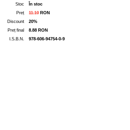
Stoc
În stoc
Preț
11.10
RON
Discount
20%
Preț final
8.88 RON
I.S.B.N.
978-606-94754-0-9