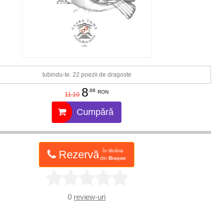
Iubindu-te. 22 poezii de dragoste
8
.88
RON
11.10
Cumpără
în librăria
Rezervă
din
Brașov
0
review-uri