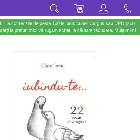
UIT la comenzile de peste 190 lei prin: curier Cargus sau DPD (sub
cărți la prețuri mici vă rugăm scrieți la căutare reducere. Mulțumim!