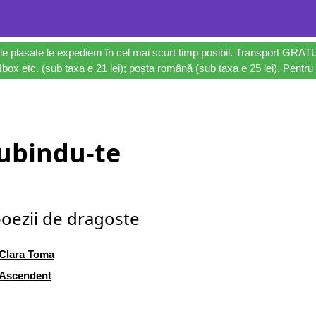
le plasate le expediem în cel mai scurt timp posibil. Transport GRAT
ox etc. (sub taxa e 21 lei); poșta română (sub taxa e 25 lei). Pentru 
ubindu-te
oezii de dragoste
Clara Toma
Ascendent