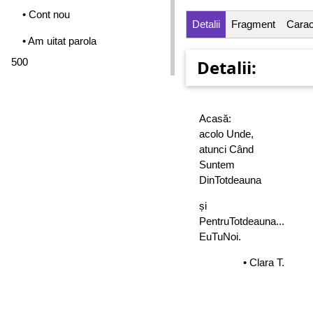
• Cont nou
Detalii
Fragment
Caract
• Am uitat parola
500
Detalii:
Acasă:
acolo Unde,
atunci Când
Suntem
DinTotdeauna
și
PentruTotdeauna...
EuTuNoi.
• Clara T.