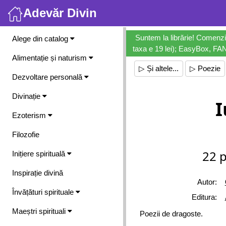
Adevăr Divin
Meniu
Suntem la librărie! Comenzi
Alege din catalog
taxa e 19 lei); EasyBox, FANb
Alimentație și naturism
▷ Și altele...
▷ Poezie
Dezvoltare personală
Divinație
I
Ezoterism
Filozofie
22 p
Inițiere spirituală
Inspirație divină
Autor:
Învățături spirituale
Editura:
Maeștri spirituali
Poezii de dragoste.