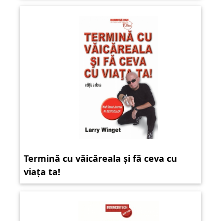
Termină cu văicăreala și fă ceva cu
viața ta!