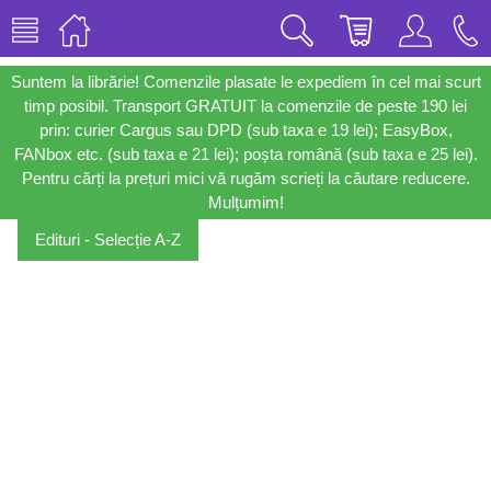
Suntem la librărie! Comenzile plasate le expediem în cel mai scurt
timp posibil. Transport GRATUIT la comenzile de peste 190 lei
prin: curier Cargus sau DPD (sub taxa e 19 lei); EasyBox,
FANbox etc. (sub taxa e 21 lei); poșta română (sub taxa e 25 lei).
Pentru cărți la prețuri mici vă rugăm scrieți la căutare reducere.
Mulțumim!
Edituri - Selecție A-Z