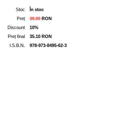
Stoc
În stoc
Preț
39.00
RON
Discount
10%
Preț final
35.10 RON
I.S.B.N.
978-973-8495-62-3