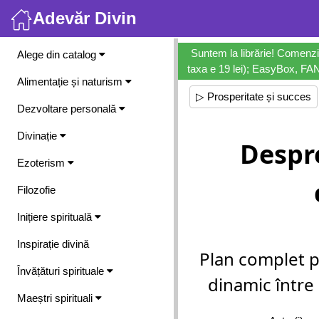
Adevăr Divin
Meniu
Suntem la librărie! Comenzi
Alege din catalog
taxa e 19 lei); EasyBox, FANb
Alimentație și naturism
▷ Prosperitate și succes
Dezvoltare personală
Divinație
Despre
Ezoterism
Filozofie
Inițiere spirituală
Inspirație divină
Plan complet p
Învățături spirituale
dinamic între 
Maeștri spirituali