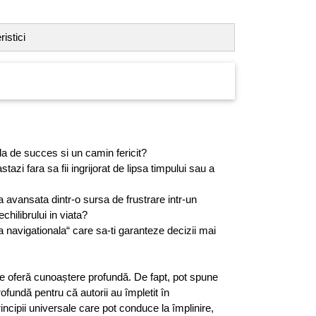
istici
ala de succes si un camin fericit?
stazi fara sa fii ingrijorat de lipsa timpului sau a
a avansata dintr-o sursa de frustrare intr-un
chilibrului in viata?
ta navigationala“ care sa-ti garanteze decizii mai
te oferă cunoaștere profundă. De fapt, pot spune
ofundă pentru că autorii au împletit în
incipii universale care pot conduce la împlinire,