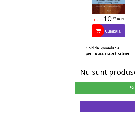
10
.40
RON
13.00
Cumpără
Ghid de Spovedanie
pentru adolescenti si tineri
Nu sunt produse
Su