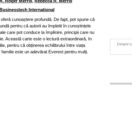
A. Roger Merrill
,
Rebecca R. Merrill
Businesstech International
 oferă cunoaștere profundă. De fapt, pot spune că
undă pentru că autorii au împletit în cunoștințele
ale care pot conduce la împlinire, principii care nu
e. Această carte este o lectură extraordinară, în
Despre lu
ie, pentru că obținerea echilibrului între viața
e familie este un adevărat Everest pentru mulți.