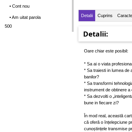
• Cont nou
Detalii
Cuprins
Caracter
• Am uitat parola
500
Detalii:
Oare chiar este posibil:
* Sa ai o viata profesion
* Sa traiesti in lumea de a
banilor?
* Sa transformi tehnologi
instrument de obtinere a e
* Sa dezvolti o „inteligen
bune in fiecare zi?
În mod real, această car
că oferă o înțelepciune pr
cunoștințele transmise pr