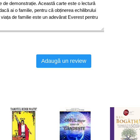
ie de demonstrație. Această carte este o lectură
dacă ai o familie, pentru că obținerea echilibrului
i viața de familie este un adevărat Everest pentru
 au scris o carte care conteaza ...o adevarata
practice si realizabile care chiar pot face
Adaugă un review
l
coautori ai bestsellerului international de
rst Things First, afirma ca este posibil! Cheia
 pe care le prezinta in carte pentru a crea un
nca, familie, timp si bani.
e 35 ani de exeperienta personala si
sa-ti arate cum poti sa atingi singur nivele
 fiecare din cele patru arii vitale ale vietii sis a
otrivita pentru a trai o viata echilibrata in mod