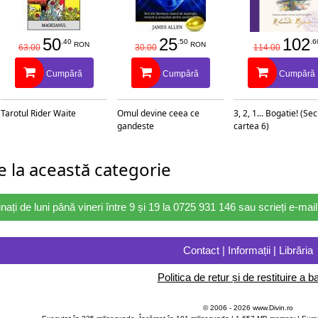
50
25
102
.40
.50
.6
RON
RON
63.00
30.00
114.00
Cumpără
Cumpără
Cumpără
Tarotul Rider Waite
Omul devine ceea ce
3, 2, 1... Bogatie! (Se
gandeste
cartea 6)
 la această categorie
nați de luni până vineri între 9 și 19 la 0725 931 146 sau scrieți e-ma
Contact | Informații | Librăria
Politica de retur și de restituire a ba
© 2006 - 2026 www.Divin.ro