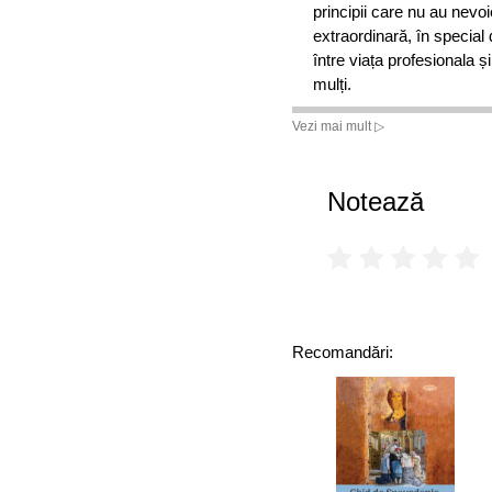
principii care nu au nevo
extraordinară, în special 
între viața profesionala ș
mulți.
Vezi mai mult ▷
Roger si Rebecca Merrill
mina de aur plina de idei 
diferenta.
Notează
Roger si Rebecca Merri
management al timpului Fi
este sa aplici principiile
echilibru dynamic intre mu
Bazandu-se pe mai bine d
Recomandări:
profesionala, autorii stiu 
superioare de competenta in
te inscrii pe traiectoria p
authentic.