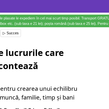
le plasate le expediem în cel mai scurt timp posibil. Transport GRAT
ox etc. (sub taxa e 21 lei); poșta română (sub taxa e 25 lei). Pentru 
▷ Succes
 lucrurile care
contează
entru crearea unui echilibru
muncă, familie, timp și bani