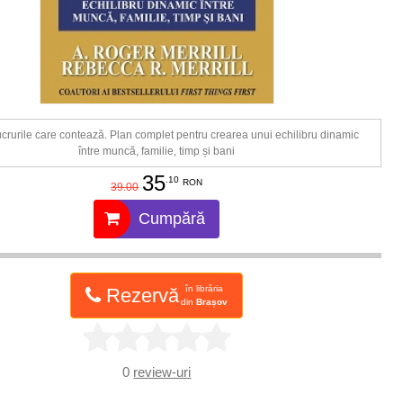
crurile care contează. Plan complet pentru crearea unui echilibru dinamic
între muncă, familie, timp și bani
35
.10
RON
39.00
Cumpără
în librăria
Rezervă
din
Brașov
0
review-uri