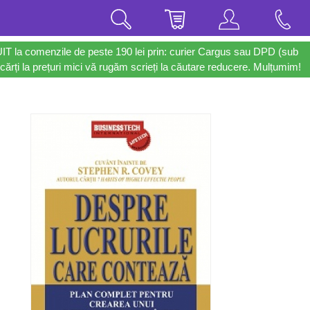
UIT la comenzile de peste 190 lei prin: curier Cargus sau DPD (sub
cărți la prețuri mici vă rugăm scrieți la căutare reducere. Mulțumim!