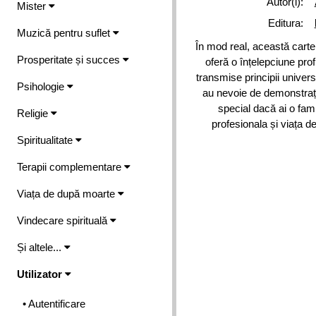
Autor(i):
Mister
Editura:
Muzică pentru suflet
În mod real, această carte
Prosperitate și succes
oferă o înțelepciune prof
transmise principii univers
Psihologie
au nevoie de demonstrați
special dacă ai o famil
Religie
profesionala și viața d
Spiritualitate
Terapii complementare
Viața de după moarte
Vindecare spirituală
Și altele...
Utilizator
• Autentificare