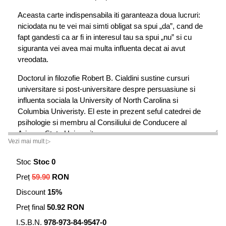
Aceasta carte indispensabila iti garanteaza doua lucruri:
niciodata nu te vei mai simti obligat sa spui „da”, cand de
fapt gandesti ca ar fi in interesul tau sa spui „nu” si cu
siguranta vei avea mai multa influenta decat ai avut
vreodata.
Doctorul in filozofie Robert B. Cialdini sustine cursuri
universitare si post-universitare despre persuasiune si
influenta sociala la University of North Carolina si
Columbia Univeristy. El este in prezent seful catedrei de
psihologie si membru al Consiliului de Conducere al
Arizona State University.
Vezi mai mult ▷
Stoc
Stoc 0
Preț
59.90
RON
Discount
15%
Preț final
50.92 RON
I.S.B.N.
978-973-84-9547-0