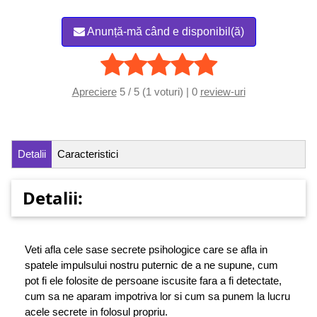
Anunță-mă când e disponibil(ă)
Apreciere
5 / 5 (1 voturi) | 0
review-uri
Detalii
Caracteristici
Detalii:
Veti afla cele sase secrete psihologice care se afla in
spatele impulsului nostru puternic de a ne supune, cum
pot fi ele folosite de persoane iscusite fara a fi detectate,
cum sa ne aparam impotriva lor si cum sa punem la lucru
acele secrete in folosul propriu.