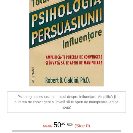
Psihologia persuasiunii – totul despre influențare. Amplifică-ți
puterea de convingere și învață să te aperi de manipulare (ediție
nouă)
50
.92
RON
(Stoc 0)
59.90