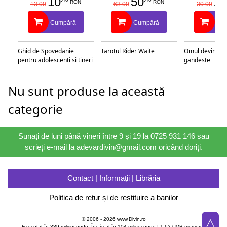
10
50
25
RON
RON
13.00
63.00
30.00
Cumpără
Cumpără
Cu
Ghid de Spovedanie
Tarotul Rider Waite
Omul devine c
pentru adolescenti si tineri
gandeste
Nu sunt produse la această
categorie
Sunați de luni până vineri între 9 și 19 la 0725 931 146 sau
scrieți e-mail la adevardivin@gmail.com oricând doriți.
Contact | Informații | Librăria
Politica de retur și de restituire a banilor
△
© 2006 - 2026 www.Divin.ro
Executat în 389 milisecunde, Încărcat în
104
milisecunde | 1,627 MB memory |