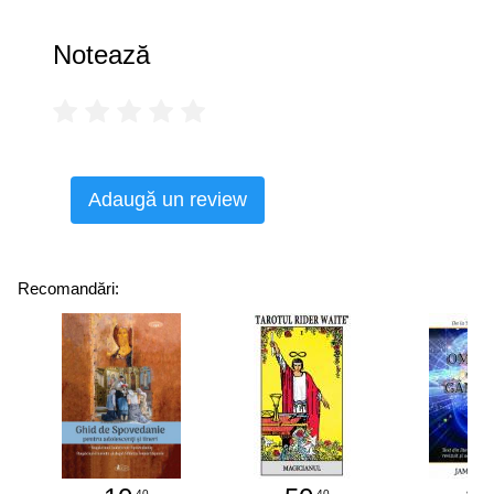
Notează
Adaugă un review
Recomandări:
.40
.40