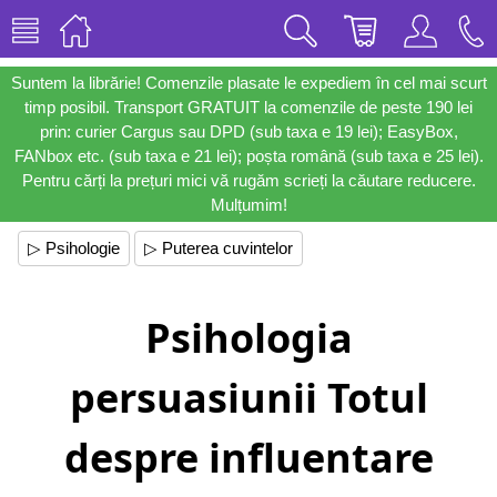
Suntem la librărie! Comenzile plasate le expediem în cel mai scurt
timp posibil. Transport GRATUIT la comenzile de peste 190 lei
prin: curier Cargus sau DPD (sub taxa e 19 lei); EasyBox,
FANbox etc. (sub taxa e 21 lei); poșta română (sub taxa e 25 lei).
Pentru cărți la prețuri mici vă rugăm scrieți la căutare reducere.
Mulțumim!
▷ Psihologie
▷ Puterea cuvintelor
Psihologia
persuasiunii Totul
despre influentare