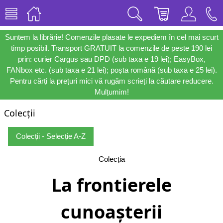
Suntem la librărie! Comenzile plasate le expediem în cel mai scurt
timp posibil. Transport GRATUIT la comenzile de peste 190 lei
prin: curier Cargus sau DPD (sub taxa e 19 lei); EasyBox,
FANbox etc. (sub taxa e 21 lei); poșta română (sub taxa e 25 lei).
Pentru cărți la prețuri mici vă rugăm scrieți la căutare reducere.
Mulțumim!
Colecții
Colecții - Selecție A-Z
Colecția
La frontierele
cunoașterii