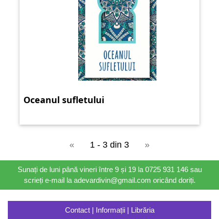
Oceanul sufletului
«
1 - 3 din 3
»
Sunați de luni până vineri între 9 și 19 la 0725 931 146 sau
scrieți e-mail la adevardivin@gmail.com oricând doriți.
Contact | Informații | Librăria