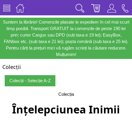
Suntem la librărie! Comenzile plasate le expediem în cel mai scurt
timp posibil. Transport GRATUIT la comenzile de peste 190 lei
prin: curier Cargus sau DPD (sub taxa e 19 lei); EasyBox,
FANbox etc. (sub taxa e 21 lei); poșta română (sub taxa e 25 lei).
Pentru cărți la prețuri mici vă rugăm scrieți la căutare reducere.
Mulțumim!
Colecții
Colecții - Selecție A-Z
Colecția
Înțelepciunea Inimii