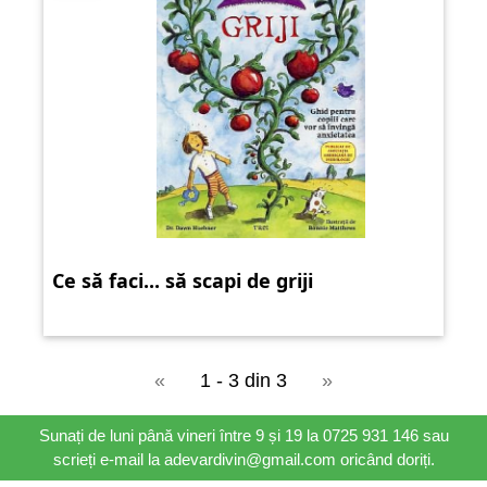
Ce să faci... să scapi de griji
«
1 - 3 din 3
»
Sunați de luni până vineri între 9 și 19 la 0725 931 146 sau
scrieți e-mail la adevardivin@gmail.com oricând doriți.