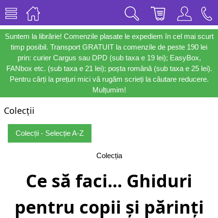
Suntem la librărie! Comenzile plasate le expediem în cel mai scurt
timp posibil. Transport GRATUIT la comenzile de peste 190 lei
prin: curier Cargus sau DPD (sub taxa e 19 lei); EasyBox,
FANbox etc. (sub taxa e 21 lei); poșta română (sub taxa e 25 lei).
Pentru cărți la prețuri mici vă rugăm scrieți la căutare reducere.
Mulțumim!
Colecții
Colecții - Selecție A-Z
Colecția
Ce să faci... Ghiduri
pentru copii și părinți