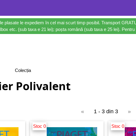
le plasate le expediem în cel mai scurt timp posibil. Transport GRAT
ox etc. (sub taxa e 21 lei); poșta română (sub taxa e 25 lei). Pentru 
Colecția
ier Polivalent
«
1 - 3 din 3
»
Stoc 0
Stoc 0