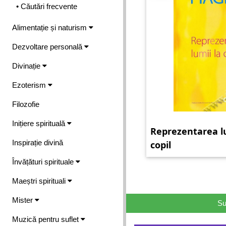
• Căutări frecvente
Alimentație și naturism
Dezvoltare personală
Divinație
Ezoterism
Filozofie
Inițiere spirituală
Reprezentarea lu
Inspirație divină
copil
Învățături spirituale
Maeștri spirituali
Mister
Su
Muzică pentru suflet