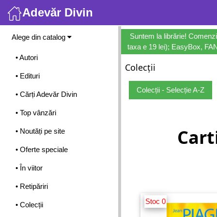
Adevăr Divin
Meniu
Suntem la librărie! Comenzi
Alege din catalog
taxa e 19 lei); EasyBox, FANb
• Autori
Colecții
• Edituri
Colecții - Selecție A-Z
• Cărți Adevăr Divin
• Top vânzări
Cart
• Noutăți pe site
• Oferte speciale
• În viitor
• Retipăriri
Stoc 0
• Colecții