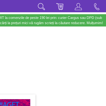
UIT la comenzile de peste 190 lei prin: curier Cargus sau DPD (sub
cărți la prețuri mici vă rugăm scrieți la căutare reducere. Mulțumim!