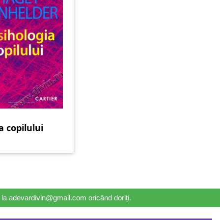
a copilului
il la adevardivin@gmail.com oricând doriți.