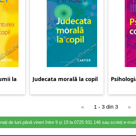
mii la
Judecata morală la copil
Psihologi
«
1 - 3 din 3
»
nați de luni până vineri între 9 și 19 la 0725 931 146 sau scrieți e-ma