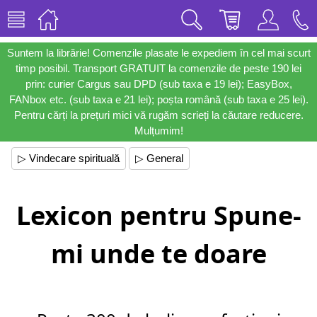
Suntem la librărie! Comenzile plasate le expediem în cel mai scurt
timp posibil. Transport GRATUIT la comenzile de peste 190 lei
prin: curier Cargus sau DPD (sub taxa e 19 lei); EasyBox,
FANbox etc. (sub taxa e 21 lei); poșta română (sub taxa e 25 lei).
Pentru cărți la prețuri mici vă rugăm scrieți la căutare reducere.
Mulțumim!
▷ Vindecare spirituală
▷ General
Lexicon pentru Spune-
mi unde te doare