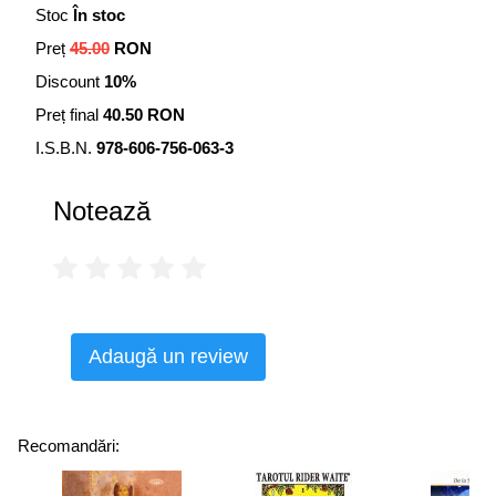
Stoc
În stoc
Preț
45.00
RON
Discount
10%
Preț final
40.50 RON
I.S.B.N.
978-606-756-063-3
Notează
Adaugă un review
Recomandări: