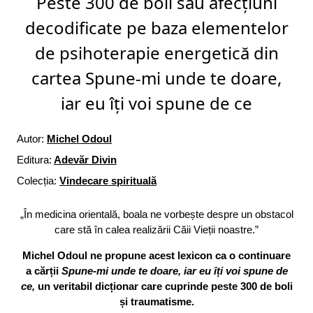
Peste 300 de boli sau afecțiuni
decodificate pe baza elementelor
de psihoterapie energetică din
cartea Spune-mi unde te doare,
iar eu îți voi spune de ce
Autor:
Michel Odoul
Editura:
Adevăr Divin
Colecția:
Vindecare spirituală
„În medicina orientală, boala ne vorbește despre un obstacol
care stă în calea realizării Căii Vieții noastre.”
Michel Odoul ne propune acest lexicon ca o continuare
a cărții
Spune-mi unde te doare, iar eu îți voi spune de
ce,
un veritabil dicționar care cuprinde peste 300 de boli
și traumatisme.