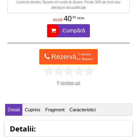
Lexicon pentru Spune-mi unde te doare: Peste 300 de boli sau
afecțiuni decodificate
40
.50
RON
45.00
Cumpără
în librăria
Rezervă
din
Brașov
0
review-uri
Detalii
Cuprins
Fragment
Caracteristici
Detalii: