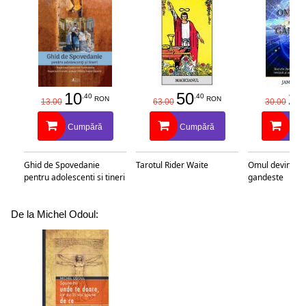
10
50
25
.40
.40
RON
RON
13.00
63.00
30.00
Cumpără
Cumpără
Cu
Ghid de Spovedanie
Tarotul Rider Waite
Omul devine c
pentru adolescenti si tineri
gandeste
De la Michel Odoul: