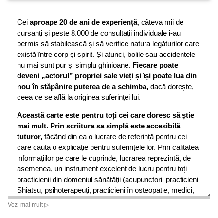
Cei
aproape 20 de ani de experiență
, câteva mii de
cursanți și peste 8.000 de consultații individuale i-au
permis să stabilească și să verifice natura legăturilor care
există între corp și spirit. Și atunci, bolile sau accidentele
nu mai sunt pur și simplu ghinioane.
Fiecare poate
deveni „actorul” propriei sale vieți și își poate lua din
nou în stăpânire puterea de a schimba,
dacă dorește,
ceea ce se află la originea suferinței lui.
Această carte este pentru toți cei care doresc să știe
mai mult. Prin scriitura sa simplă este accesibilă
tuturor,
făcând din ea o lucrare de referință pentru cei
care caută o explicație pentru suferințele lor. Prin calitatea
informațiilor pe care le cuprinde, lucrarea reprezintă, de
asemenea, un instrument excelent de lucru pentru toți
practicienii din domeniul sănătății (acupunctori, practicieni
Shiatsu, psihoterapeuți, practicieni în osteopatie, medici,
personal de îngrijire etc.).
Vezi mai mult ▷