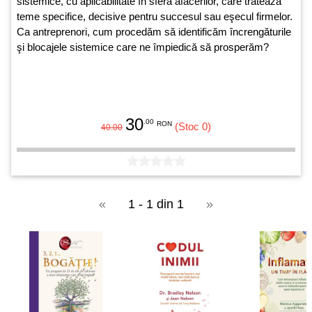
sistemice, cu aplicabilitate în sfera afacerilor, care tratează
teme specifice, decisive pentru succesul sau eşecul firmelor.
Ca antreprenori, cum procedăm să identificăm încrengăturile
şi blocajele sistemice care ne împiedică să prosperăm?
30
.00
RON
(Stoc 0)
40.00
«
1 - 1 din 1
»