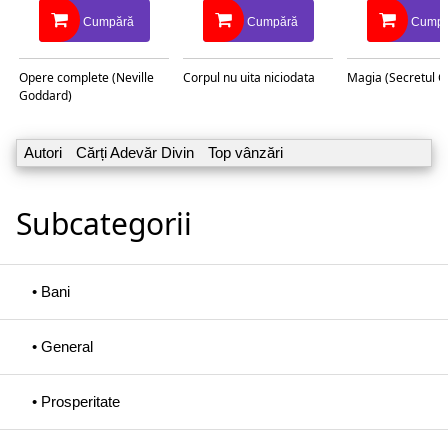
Cumpără
Cumpără
Cumpă
Opere complete (Neville
Corpul nu uita niciodata
Magia (Secretul C
Goddard)
Autori
Cărți Adevăr Divin
Top vânzări
Subcategorii
• Bani
• General
• Prosperitate