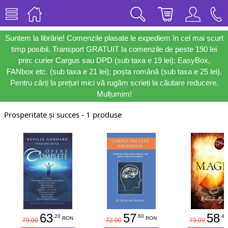
Suntem la librărie! Comenzile plasate le expediem în cel mai scurt
timp posibil. Transport GRATUIT la comenzile de peste 190 lei
prin: curier Cargus sau DPD (sub taxa e 19 lei); EasyBox,
FANbox etc. (sub taxa e 21 lei); poșta română (sub taxa e 25 lei).
Pentru cărți la prețuri mici vă rugăm scrieți la căutare reducere.
Mulțumim!
Prosperitate și succes - 1 produse
63
57
58
.20
.60
.40
RON
RON
79.00
72.00
73.00