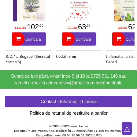
102
63
62
.60
.90
114.00
71.00
69.00
Cumpără
Cumpără
Cumpă
3, 2, 1... Bogatie! (Secretul
Codul inimii
Inflamatia, un trup
cartea 6)
flacari
Sunați de luni până vineri între 9 și 19 la 0725 931 146 sau
scrieți e-mail la adevardivin@gmail.com oricând doriți.
Contact | Informații | Librăria
Politica de retur și de restituire a banilor
△
© 2006 - 2026 www.Divin.ro
Executat în 356 milisecunde, Încărcat în
78
milisecunde | 1,495 MB memory |
Europe/Bucharest 00:04:16 09.08.2026 (UTC)