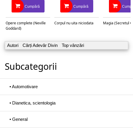
Cumpără
Cumpără
Cumpă
Opere complete (Neville
Corpul nu uita niciodata
Magia (Secretul C
Goddard)
Autori
Cărți Adevăr Divin
Top vânzări
Subcategorii
• Automotivare
• Dianetica, scientologia
• General