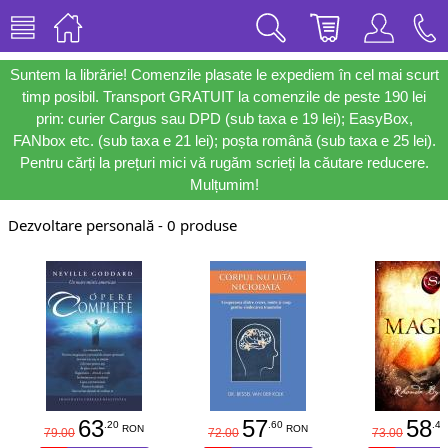
Suntem la librărie! Comenzile plasate le expediem în cel mai scurt
timp posibil. Transport GRATUIT la comenzile de peste 190 lei
prin: curier Cargus sau DPD (sub taxa e 19 lei); EasyBox,
FANbox etc. (sub taxa e 21 lei); poșta română (sub taxa e 25 lei).
Pentru cărți la prețuri mici vă rugăm scrieți la căutare reducere.
Mulțumim!
Dezvoltare personală - 0 produse
63
57
58
.20
.60
.40
RON
RON
79.00
72.00
73.00