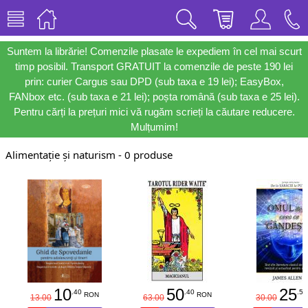
Suntem la librărie! Comenzile plasate le expediem în cel mai scurt
timp posibil. Transport GRATUIT la comenzile de peste 190 lei
prin: curier Cargus sau DPD (sub taxa e 19 lei); EasyBox,
FANbox etc. (sub taxa e 21 lei); poșta română (sub taxa e 25 lei).
Pentru cărți la prețuri mici vă rugăm scrieți la căutare reducere.
Mulțumim!
Alimentație și naturism - 0 produse
10
50
25
.40
.40
.50
RON
RON
13.00
63.00
30.00