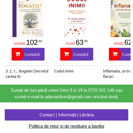
102
63
62
.60
.90
114.00
71.00
69.00
Cumpără
Cumpără
Cumpă
3, 2, 1... Bogatie! (Secretul
Codul inimii
Inflamatia, un trup
cartea 6)
flacari
Sunați de luni până vineri între 9 și 19 la 0725 931 146 sau
scrieți e-mail la adevardivin@gmail.com oricând doriți.
Contact | Informații | Librăria
Politica de retur și de restituire a banilor