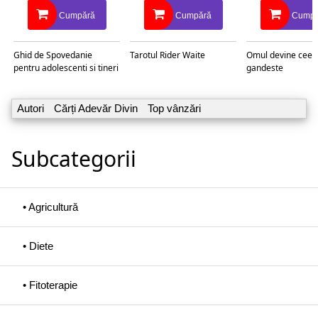
Cumpără
Cumpără
Cumpă
Ghid de Spovedanie
Tarotul Rider Waite
Omul devine ceea
pentru adolescenti si tineri
gandeste
Autori
Cărți Adevăr Divin
Top vânzări
Subcategorii
• Agricultură
• Diete
• Fitoterapie