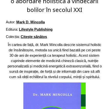
o abordare holistică a vindecării
bolilor în secolul XXI
Autor:
Mark D. Mincolla
Editura:
Lifestyle Publishing
Colecția:
Citește sănătos
În cartea de față, dr. Mark Mincolla descrie sistemul holistic
de însănătoșire, metoda sa unică fiind bazată pe cei peste
30 de ani de experiență ca terapeut holistic. Acest sistem
cuprinde elemente de medicină chineză clasică, nutriție
personalizată și medicină energetică extrasenzorială, fiind o
sursă de inspirație, de forță și de informații din care să afli
cum să obții echilibrul la nivelul corpului, minții și spiritului.