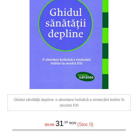
Ghidul sănătății depline: o abordare holistică a vindecării bolilor în
secolul XXI
31
.20
RON
(Stoc 0)
39.00