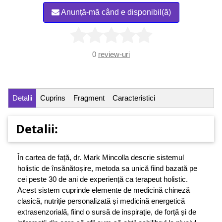
Anunță-mă când e disponibil(ă)
0
review-uri
Detalii
Cuprins
Fragment
Caracteristici
Detalii:
În cartea de față, dr. Mark Mincolla descrie sistemul
holistic de însănătoșire, metoda sa unică fiind bazată pe
cei peste 30 de ani de experiență ca terapeut holistic.
Acest sistem cuprinde elemente de medicină chineză
clasică, nutriție personalizată și medicină energetică
extrasenzorială, fiind o sursă de inspirație, de forță și de