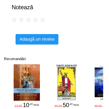
Notează
Adaugă un review
Recomandări:
10
50
25
.40
.40
RON
RON
13.00
63.00
30.00