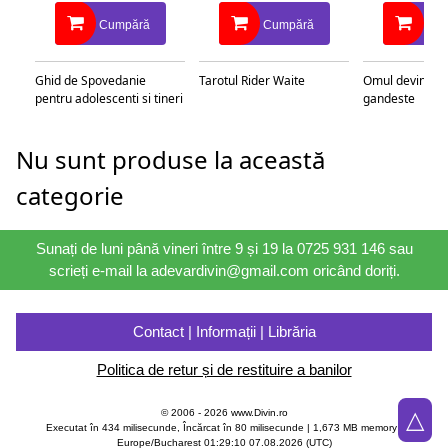
Cumpără
Cumpără
Cu
Ghid de Spovedanie
Tarotul Rider Waite
Omul devine c
pentru adolescenti si tineri
gandeste
Nu sunt produse la această
categorie
Sunați de luni până vineri între 9 și 19 la 0725 931 146 sau
scrieți e-mail la adevardivin@gmail.com oricând doriți.
Contact | Informații | Librăria
Politica de retur și de restituire a banilor
△
© 2006 - 2026 www.Divin.ro
Executat în 434 milisecunde, Încărcat în
80
milisecunde | 1,673 MB memory |
Europe/Bucharest 01:29:10 07.08.2026 (UTC)