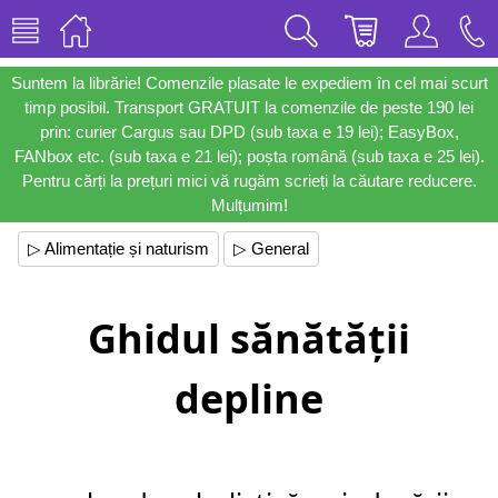
Suntem la librărie! Comenzile plasate le expediem în cel mai scurt
timp posibil. Transport GRATUIT la comenzile de peste 190 lei
prin: curier Cargus sau DPD (sub taxa e 19 lei); EasyBox,
FANbox etc. (sub taxa e 21 lei); poșta română (sub taxa e 25 lei).
Pentru cărți la prețuri mici vă rugăm scrieți la căutare reducere.
Mulțumim!
▷ Alimentație și naturism
▷ General
Ghidul sănătății
depline