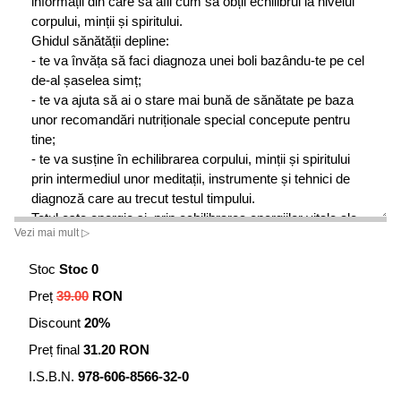
informații din care să afli cum să obții echilibrul la nivelul
corpului, minții și spiritului.
Ghidul sănătății depline:
- te va învăța să faci diagnoza unei boli bazându-te pe cel
de-al șaselea simț;
- te va ajuta să ai o stare mai bună de sănătate pe baza
unor recomandări nutriționale special concepute pentru
tine;
- te va susține în echilibrarea corpului, minții și spiritului
prin intermediul unor meditații, instrumente și tehnici de
diagnoză care au trecut testul timpului.
Totul este energie și, prin echilibrarea energiilor vitale ale
Vezi mai mult ▷
corpului tău cu energiile corespunzătoare ale alimentelor,
terapeuții holiști pot preveni apariția multor simptome
Stoc
Stoc 0
inflamatorii asociate bolilor obișnuite. Acest sistem unic te
Preț
39.00
RON
va conduce pe calea vindecării naturale și te va ajuta să
realizezi unitatea dintre sănătatea fizică și cea spirituală.
Discount
20%
Preț final
31.20 RON
I.S.B.N.
978-606-8566-32-0