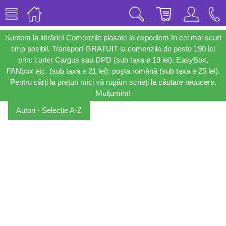
Suntem la librărie! Comenzile plasate le expediem în cel mai scurt
timp posibil. Transport GRATUIT la comenzile de peste 190 lei
prin: curier Cargus sau DPD (sub taxa e 19 lei); EasyBox,
FANbox etc. (sub taxa e 21 lei); poșta română (sub taxa e 25 lei).
Pentru cărți la prețuri mici vă rugăm scrieți la căutare reducere.
Mulțumim!
Autori - Selecție A-Z