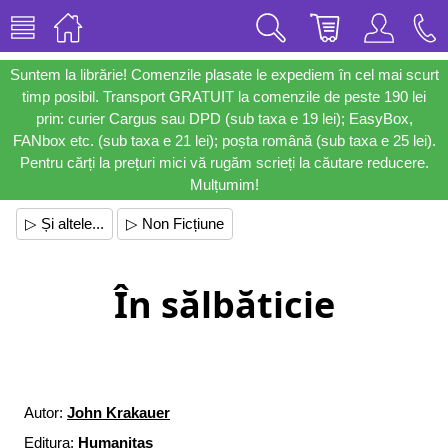
Suntem la librărie! Comenzile plasate le expediem în cel mai scurt
timp posibil. Transport GRATUIT la comenzile de peste 190 lei
prin: curier Cargus sau DPD (sub taxa e 19 lei); EasyBox,
FANbox etc. (sub taxa e 21 lei); poșta română (sub taxa e 25 lei).
Pentru cărți la prețuri mici vă rugăm scrieți la căutare reducere.
Mulțumim!
▷ Și altele...
▷ Non Ficțiune
În sălbăticie
Autor:
John Krakauer
Editura:
Humanitas