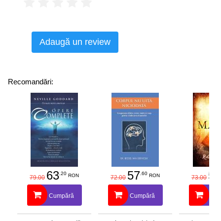
Adaugă un review
Recomandări:
63
57
58
.20
.60
RON
RON
79.00
72.00
73.00
Cumpără
Cumpără
Cu