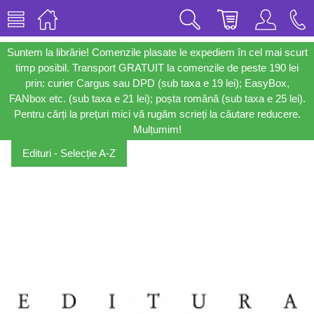
Suntem la librărie! Comenzile plasate le expediem în cel mai scurt
timp posibil. Transport GRATUIT la comenzile de peste 190 lei
prin: curier Cargus sau DPD (sub taxa e 19 lei); EasyBox,
FANbox etc. (sub taxa e 21 lei); poșta română (sub taxa e 25 lei).
Pentru cărți la prețuri mici vă rugăm scrieți la căutare reducere.
Mulțumim!
Edituri - Selecție A-Z