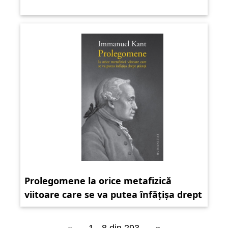
Prolegomene la orice metafizică
viitoare care se va putea înfățișa drept
știință
«
1 - 8 din 293
»