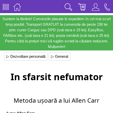
Suntem la librărie! Comenzile plasate le expediem în cel mai scurt
timp posibil. Transport GRATUIT la comenzile de peste 190 lei
prin: curier Cargus sau DPD (sub taxa e 19 lei); EasyBox,
FANbox etc. (sub taxa e 21 lei); poșta română (sub taxa e 25 lei).
Pentru cărți la prețuri mici vă rugăm scrieți la căutare reducere.
Mulțumim!
▷ Dezvoltare personală
▷ General
In sfarsit nefumator
Metoda ușoară a lui Allen Carr