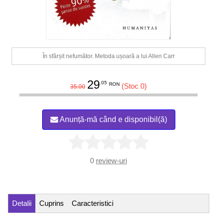
În sfârșit nefumător. Metoda ușoară a lui Allen Carr
29
.05
RON
(Stoc 0)
35.00
Anunță-mă când e disponibil(ă)
0
review-uri
Detalii
Cuprins
Caracteristici