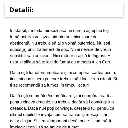
Detalii:
În sfârșit, metoda miraculoasă pe care o așteptau toți
fumătorii. Nu vei avea simptome chinuitoare de
abstinență. Nu trebuie să ai o voință puternică. Nu ești
supus(ă) unui tratament de șoc. Nu ai nevoie de vreun
substitut sau adjuvant. Nici măcar n-ai să te îngrași. E
ușor și plăcut să te lași de fumat cu metoda Allen Carr.
Dacă ești fumător/fumatoare și ai cumpărat cartea pentru
tine, singurul lucru pe care trebuie să-l faci e s-o citești. Și
ți se recomandă să fumezi în timpul lecturii!
Dacă ești nefumător/nefumătoare și ai cumpărat cartea
pentru cineva drag ție, nu trebuie decât să-l convingi s-o
citească. Dacă nu-l poți convinge, citește-o tu, pentru că
ultimul capitol te învață cum să transmiți mesajul cărții
celor din jur. Și – mai important decât orice – cum să-ți
împiedici copiii să se apuce de fumat.