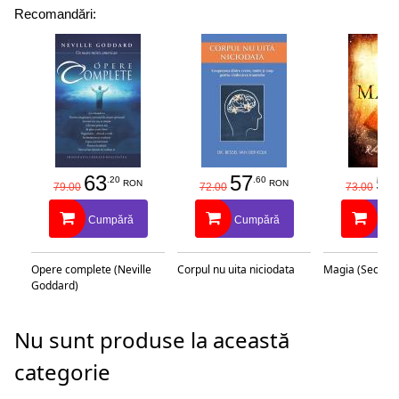
Recomandări:
63
57
58
.20
.60
RON
RON
79.00
72.00
73.00
Cumpără
Cumpără
Cu
Opere complete (Neville
Corpul nu uita niciodata
Magia (Secretu
Goddard)
Nu sunt produse la această
categorie