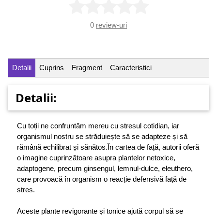
0
review-uri
Detalii
Cuprins
Fragment
Caracteristici
Detalii:
Cu toții ne confruntăm mereu cu stresul cotidian, iar
organismul nostru se străduiește să se adapteze și să
rămână echilibrat și sănătos.În cartea de față, autorii oferă
o imagine cuprinzătoare asupra plantelor netoxice,
adaptogene, precum ginsengul, lemnul-dulce, eleuthero,
care provoacă în organism o reacție defensivă față de
stres.
Aceste plante revigorante și tonice ajută corpul să se