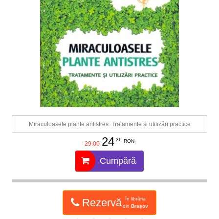
Miraculoasele plante antistres. Tratamente și utilizări practice
24
.36
RON
29.00
Cumpără
în librăria
Rezervă
din
Brașov