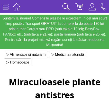
Suntem la librărie! Comenzile plasate le expediem în cel mai scurt
timp posibil. Transport GRATUIT la comenzile de peste 190 lei
prin: curier Cargus sau DPD (sub taxa e 19 lei); EasyBox,
FANbox etc. (sub taxa e 21 lei); poșta română (sub taxa e 25 lei).
Pentru cărți la prețuri mici vă rugăm scrieți la căutare reducere.
Mulțumim!
▷ Alimentație și naturism
▷ Medicina naturistă
▷ Homeopatie
Miraculoasele plante
antistres