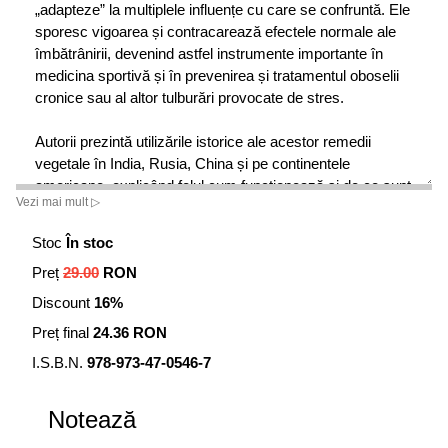
„adapteze” la multiplele influențe cu care se confruntă. Ele
sporesc vigoarea și contracarează efectele normale ale
îmbătrânirii, devenind astfel instrumente importante în
medicina sportivă și în prevenirea și tratamentul oboselii
cronice sau al altor tulburări provocate de stres.
Autorii prezintă utilizările istorice ale acestor remedii
vegetale în India, Rusia, China și pe continentele
americane, explicând felul cum funcționează și de ce sunt
Vezi mai mult ▷
atât de eficiente în combaterea bolilor generate de stres.
Monografiile alcătuite pentru fiecare plantă adaptogenă
Stoc
În stoc
aduc la cunoștința cititorului și ultimele cercetări științifice
Preț
29.00
RON
și includ originea, utilizarea tradițională, acțiunile,
proprietățile, pregătirea și dozajul pentru fiecare caz în
Discount
16%
parte.
Preț final
24.36 RON
I.S.B.N.
978-973-47-0546-7
Notează